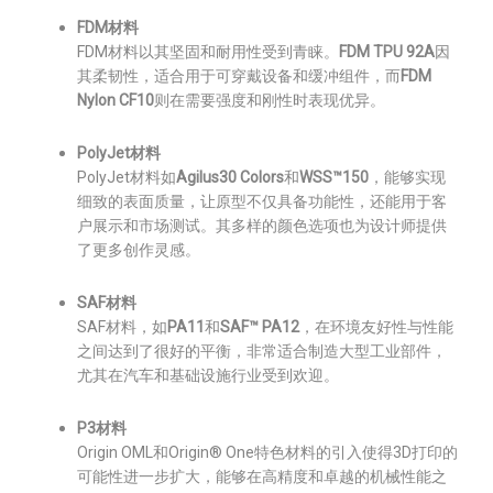
FDM材料
FDM材料以其坚固和耐用性受到青睐。
FDM TPU 92A
因
其柔韧性，适合用于可穿戴设备和缓冲组件，而
FDM
Nylon CF10
则在需要强度和刚性时表现优异。
PolyJet材料
PolyJet材料如
Agilus30 Colors
和
WSS™150
，能够实现
细致的表面质量，让原型不仅具备功能性，还能用于客
户展示和市场测试。其多样的颜色选项也为设计师提供
了更多创作灵感。
SAF材料
SAF材料，如
PA11
和
SAF™ PA12
，在环境友好性与性能
之间达到了很好的平衡，非常适合制造大型工业部件，
尤其在汽车和基础设施行业受到欢迎。
P3材料
Origin OML和Origin® One特色材料的引入使得3D打印的
可能性进一步扩大，能够在高精度和卓越的机械性能之