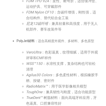
FDM TPU 92A
：柔性、耐弯折，适合缓冲垫、
运动护具、可穿戴部件
FDM Nylon CF10
：含碳纤增强，刚性强，适
合结构件、替代铝合金工装
尼龙12碳纤维
：兼具轻量和高强度，用于无人
机部件、赛车改装件等
PolyJet材料
：适合高精度外观件、多材料、多色原型
VeroUltra
：色彩逼真，纹理细腻，适用于外观
评审和CMF样件
WSS™150
：水溶性支撑，复杂结构也可轻松
清理
Agilus30 Colors
：多色柔性材料，模拟橡胶手
柄、按键、密封件
RadioMatrix™
：用于医学影像相关模型
ToughOne
：兼具韧性与刚度，适合功能原型
TrueDent™
树脂材料：面向高端牙科应用，牙
色逼真、口腔兼容性好