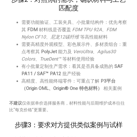
匹配度
需要功能验证、工装夹具、小批量结构件：优先考察
其
FDM
材料线是否覆盖
FDM TPU 92A、FDM
Nylon CF10、尼龙12碳纤维
等高性能材料
需要高精度外观模型、彩色展示件、多材质组合：重
点考察其
PolyJet
能力及
VeroUltra、Agilus30
Colors、TrueDent™
等材料使用经验
有小批量定制生产需求：看其是否具备成熟的
SAF
PA11 / SAF™ PA12
批产经验
高精度、高性能终端零件：可重点了解
P3平台
（Origin OML、Origin® One 特色材料）
相关案例
不建议
仅依据单价选择服务商，材料性能与后期维护成本往往
比“每克价格”更重要。
步骤3：要求对方提供类似案例与试样