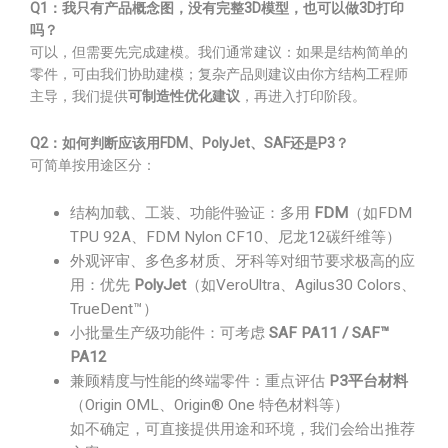
Q1：我只有产品概念图，没有完整3D模型，也可以做3D打印
吗？
可以，但需要先完成建模。我们通常建议：如果是结构简单的
零件，可由我们协助建模；复杂产品则建议由你方结构工程师
主导，我们提供
可制造性优化建议
，再进入打印阶段。
Q2：如何判断应该用FDM、PolyJet、SAF还是P3？
可简单按用途区分：
结构加载、工装、功能件验证：多用
FDM
（如FDM
TPU 92A、FDM Nylon CF10、尼龙12碳纤维等）
外观评审、多色多材质、牙科等对细节要求极高的应
用：优先
PolyJet
（如VeroUltra、Agilus30 Colors、
TrueDent™）
小批量生产级功能件：可考虑
SAF PA11 / SAF™
PA12
兼顾精度与性能的终端零件：重点评估
P3平台材料
（Origin OML、Origin® One 特色材料等）
如不确定，可直接提供用途和环境，我们会给出推荐