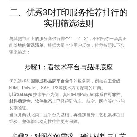
二、优秀3D打印服务推荐排行的
实用筛选法则
与其把市面上的服务商强行排个“1、2、3”，不如给你一套真正
能落地的
筛选清单
。根据大量企业用户反馈，推荐按照以下步
骤来挑选：
步骤1：看技术平台与品牌底座
优先选择与
国际成熟品牌平台合作
的服务商，例如在工业级
FDM、PolyJet、SAF、P3等技术方向深耕的厂商。
以
Stratasys
技术平台为例，其FDM与PolyJet体系在
可靠性、
材料稳定性、软件生态
上已经得到汽车、航空、医疗等行业的
长期验证。
当服务商以此类工业平台为基础，再叠加自身工艺积累和项目
经验，整体输出稳定性往往更有保障。
步骤2：对照你的需求，确认材料与工艺