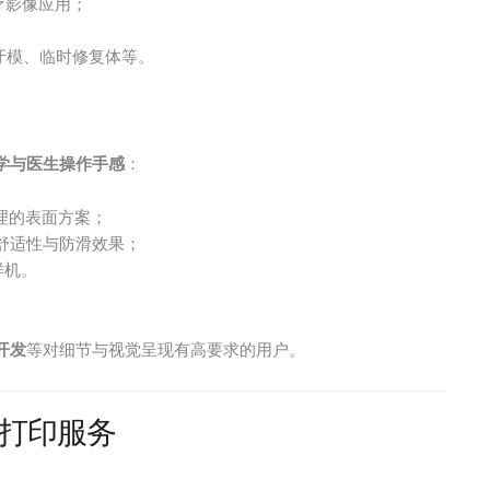
疗影像应用；
牙模、临时修复体等。
学与医生操作手感
：
理的表面方案；
舒适性与防滑效果；
样机。
开发
等对细节与视觉呈现有高要求的用户。
D打印服务
。