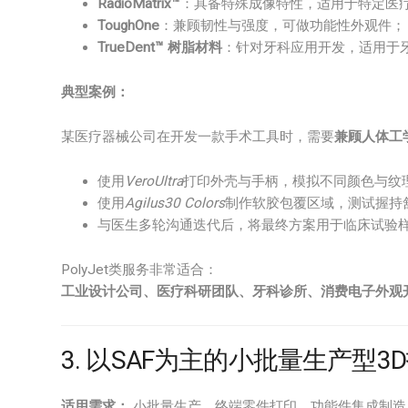
RadioMatrix™
：具备特殊成像特性，适用于特定医
ToughOne
：兼顾韧性与强度，可做功能性外观件；
TrueDent™ 树脂材料
：针对牙科应用开发，适用于
典型案例：
某医疗器械公司在开发一款手术工具时，需要
兼顾人体工
使用
VeroUltra
打印外壳与手柄，模拟不同颜色与纹
使用
Agilus30 Colors
制作软胶包覆区域，测试握持
与医生多轮沟通迭代后，将最终方案用于临床试验
PolyJet类服务非常适合：
工业设计公司、医疗科研团队、牙科诊所、消费电子外观
3. 以SAF为主的小批量生产型3
适用需求：
小批量生产、终端零件打印、功能件集成制造