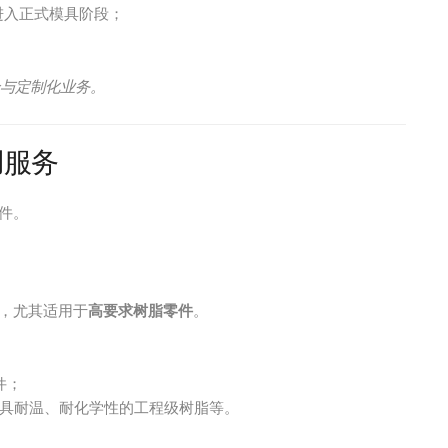
进入正式模具阶段；
验与定制化业务。
用服务
件。
势，尤其适用于
高要求树脂零件
。
件；
具耐温、耐化学性的工程级树脂等。