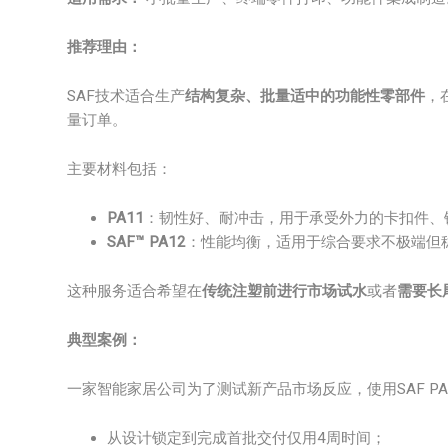
推荐理由：
SAF技术适合生产
结构复杂、批量适中的功能性零部件
，
量订单。
主要材料包括：
PA11
：韧性好、耐冲击，用于承受外力的卡扣件、
SAF™ PA12
：性能均衡，适用于综合要求不极端但
这种服务适合希望在
传统注塑前进行市场试水
或者
需要长
典型案例：
一家智能家居公司为了测试新产品市场反应，使用SAF PA
从设计锁定到完成首批交付仅用4周时间；