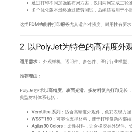
通过打印不同加强筋布局方案，仅用两周完成三轮
多个优化版本最终通过疲劳测试，后续还被用于小
这类
FDM功能件打印服务
尤其适合对强度、耐用性有要求
2. 以PolyJet为特色的高精
适用需求：
外观样机、透明件、多色件、医疗行业模型、
推荐理由：
PolyJet技术以
高精度、表面光滑、多材料复合打印
见长
典型材料体系包括：
VeroUltra 系列
：适合高精度外观件，色彩表现力强
WSS™150
：可溶性支撑材料，便于打印复杂内部结
Agilus30 Colors
：柔性材料，适合橡胶类外观件、