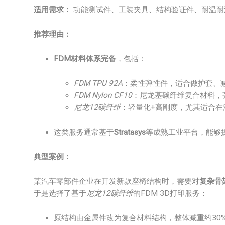
适用需求：
功能测试件、工装夹具、结构验证件、耐温耐
推荐理由：
FDM材料体系完备
，包括：
FDM TPU 92A
：柔性弹性件，适合做护套、
FDM Nylon CF10
：尼龙基碳纤维复合材料，
尼龙12碳纤维
：轻量化+高刚度，尤其适合在
这类服务通常基于
Stratasys
等成熟工业平台，能够
典型案例：
某汽车零部件企业在开发新款座椅结构时，需要对
复杂骨
于是选择了基于
尼龙12碳纤维
的FDM 3D打印服务：
原结构由金属件改为复合材料结构，整体减重约30