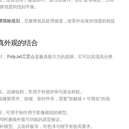
现，使其适用于减震部件、柔性连接件、防护套等场景。工程
撑强度间找到平衡。
撑策略规划
，尽量降低后处理难度，使零件在保持强度的前提
高仿真外观的结合
时，
PolyJet工艺
会是极具吸引力的选择。它可以实现高分辨
实、边缘锐利，常用于外观评审与展会样机。
橡胶零件、按键、密封件等，需要“软触感 + 可视化”的场
用，可用于制作用于影像模拟的模型。
同时兼顾外观与功能的原型验证。
科模型、义齿样板等，对色泽与细节有较高要求。