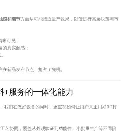
触感和细节
方面尽可能接近量产效果，以便进行高层决策与市
清晰可见；
覆的真实触感；
证。
户在新品发布节点上抢占了先机。
料+服务的一体化能力
，我们在做好设备的同时，更重视如何让用户真正用好3D打
AF、P3工艺协同，覆盖从外观验证到功能件、小批量生产等不同阶