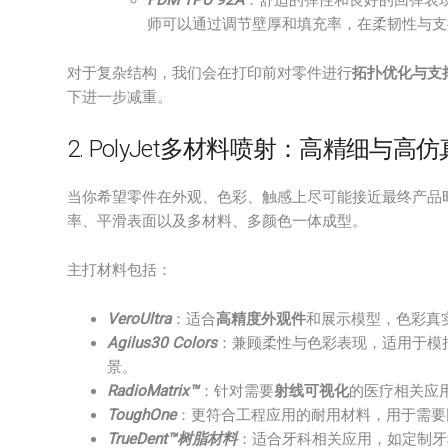
FDM TPU 92A
：舒适的弹性和良好的回弹表
师可以通过调节壁厚和填充率，在柔韧性与支
对于复杂结构，我们会在打印前对零件进行
拓扑优化与支
下进一步减重。
2. PolyJet多材料喷射：高精细与
当你希望零件在外观、色彩、触感上尽可能接近最终产品
率、平滑表面以及多材料、多颜色一体成型。
主打材料包括：
VeroUltra
：适合
高精度外观件
和展示模型，色彩真
Agilus30 Colors
：兼顾柔性与色彩表现，适用于模拟
景。
RadioMatrix™
：针对需要
射线可视化
的医疗相关应
ToughOne
：更符合工程应用的耐用材料，用于需要
TrueDent™树脂材料
：适合牙科相关应用，如定制牙