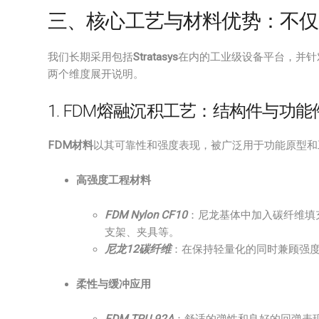
三、核心工艺与材料优势：不仅是
我们长期采用包括
Stratasys
在内的工业级设备平台，并针
两个维度展开说明。
1. FDM熔融沉积工艺：结构件与功
FDM材料
以其可靠性和强度表现，被广泛用于功能原型和
高强度工程材料
FDM Nylon CF10
：尼龙基体中加入碳纤维填
支架、夹具等。
尼龙12碳纤维
：在保持轻量化的同时兼顾强
柔性与缓冲应用