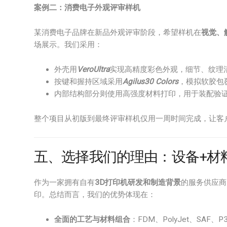
案例二：消费电子外观评审样机
某消费电子品牌在新品外观评审阶段，希望样机在
视觉、
场展示。我们采用：
外壳用
VeroUltra
实现高精度彩色外观，细节、纹理
按键和握持区域采用
Agilus30 Colors
，模拟软胶包
内部结构部分则使用高强度材料打印，用于装配验
整个项目从初版到最终评审样机仅用一周时间完成，让客
五、选择我们的理由：设备+材
作为一家拥有自有
3D打印机研发和制造背景
的服务供应商
印。总结而言，我们的优势体现在：
全面的工艺与材料组合
：FDM、PolyJet、S