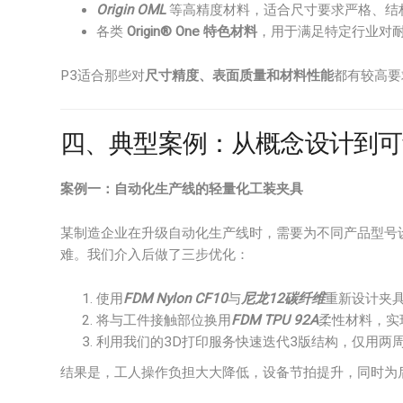
Origin OML
等高精度材料，适合尺寸要求严格、结
各类
Origin® One 特色材料
，用于满足特定行业对
P3适合那些对
尺寸精度、表面质量和材料性能
都有较高要
四、典型案例：从概念设计到可
案例一：自动化生产线的轻量化工装夹具
某制造企业在升级自动化生产线时，需要为不同产品型号
难。我们介入后做了三步优化：
使用
FDM Nylon CF10
与
尼龙12碳纤维
重新设计夹具
将与工件接触部位换用
FDM TPU 92A
柔性材料，实
利用我们的3D打印服务快速迭代3版结构，仅用两
结果是，工人操作负担大大降低，设备节拍提升，同时为