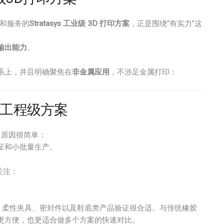
广和服务的
Stratasys 工业级 3D 打印方案
，正是围绕“有实力”这
输出能力
。
系上，并且明确聚焦在
非金属应用
，不涉足金属打印：
的工程级方案
。原因很简单：
证和小批量生产。
关注：
、柔性夹具、密封件以及鞋底类产品验证很合适。与传统橡胶
更方便，也更适合做多个方案的快速对比。