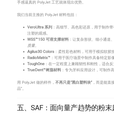
手感逼真的 PolyJet 工艺就体现出优势。
我们当前主推的 PolyJet 材料包括：
VeroUltra 系列
：高细节、高色彩还原，用于制作带
注塑的观感。
WSS™150 可溶支撑材料
：让复杂形状、细小通道
质量
。
Agilus30 Colors
：柔性彩色材料，可用于模拟软胶
RadioMatrix™
：可用于医疗场景中制作具备特定影
ToughOne
：在一定程度上兼顾韧性和刚性，适合反
TrueDent™树脂材料
：专为牙科应用设计，可制作
用 PolyJet 做的样件，
不再只是“黑白塑料块”
，而是能直
品”。
五、SAF：面向量产趋势的粉末