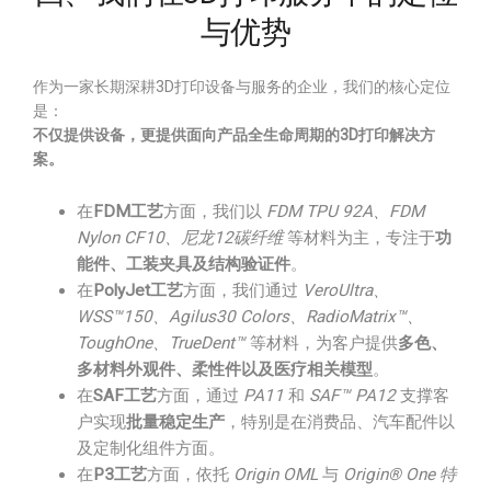
与优势
作为一家长期深耕3D打印设备与服务的企业，我们的核心定位
是：
不仅提供设备，更提供面向产品全生命周期的3D打印解决方
案。
在
FDM工艺
方面，我们以
FDM TPU 92A、FDM
Nylon CF10、尼龙12碳纤维
等材料为主，专注于
功
能件、工装夹具及结构验证件
。
在
PolyJet工艺
方面，我们通过
VeroUltra、
WSS™150、Agilus30 Colors、RadioMatrix™、
ToughOne、TrueDent™
等材料，为客户提供
多色、
多材料外观件、柔性件以及医疗相关模型
。
在
SAF工艺
方面，通过
PA11
和
SAF™ PA12
支撑客
户实现
批量稳定生产
，特别是在消费品、汽车配件以
及定制化组件方面。
在
P3工艺
方面，依托
Origin OML
与
Origin® One 特