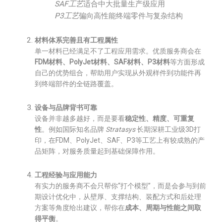
SAF工艺
适合中大批量生产级应用
P3工艺
偏向高性能终端零件与复杂结构
材料体系完善且有工程属性
单一材料已经满足不了工程应用需求。优质服务商会在
FDM材料、PolyJet材料、SAF材料、P3材料
等方面形成
自己的优势组合，帮助用户实现从外观样件到功能件再
到终端部件的全链路覆盖。
设备与品牌背书可靠
设备并非越多越好，而是要看
稳定性、精度、可重复
性
。例如国际知名品牌
Stratasys
长期深耕工业级3D打
印，在FDM、PolyJet、SAF、P3等工艺上有较成熟的产
品矩阵，对服务质量起到基础保障作用。
工程经验与应用能力
有实力的服务商不会只帮你“打个模型”，而是会参与到前
期设计优化中，从壁厚、支撑结构、装配方式和后处理
方案等角度给出建议，帮你在
成本、周期与性能之间取
得平衡
。