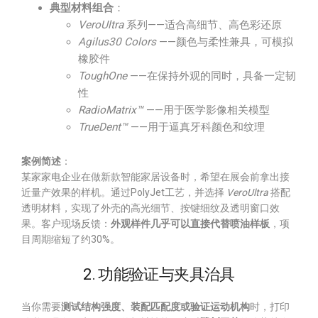
典型材料组合
：
VeroUltra
系列——适合高细节、高色彩还原
Agilus30 Colors
——颜色与柔性兼具，可模拟
橡胶件
ToughOne
——在保持外观的同时，具备一定韧
性
RadioMatrix™
——用于医学影像相关模型
TrueDent™
——用于逼真牙科颜色和纹理
案例简述
：
某家家电企业在做新款智能家居设备时，希望在展会前拿出接
近量产效果的样机。通过PolyJet工艺，并选择
VeroUltra
搭配
透明材料，实现了外壳的高光细节、按键细纹及透明窗口效
果。客户现场反馈：
外观样件几乎可以直接代替喷油样板
，项
目周期缩短了约30%。
2. 功能验证与夹具治具
当你需要
测试结构强度、装配匹配度或验证运动机构
时，打印