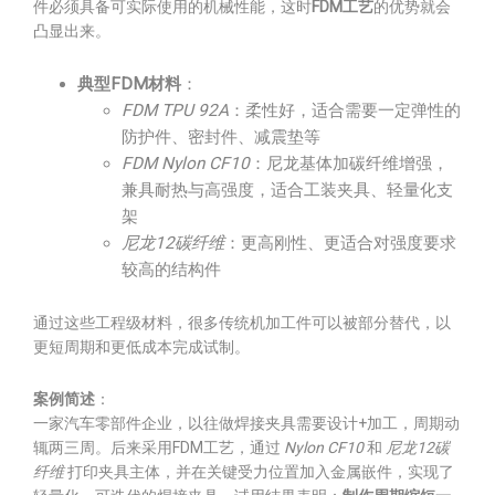
件必须具备可实际使用的机械性能，这时
FDM工艺
的优势就会
凸显出来。
典型FDM材料
：
FDM TPU 92A
：柔性好，适合需要一定弹性的
防护件、密封件、减震垫等
FDM Nylon CF10
：尼龙基体加碳纤维增强，
兼具耐热与高强度，适合工装夹具、轻量化支
架
尼龙12碳纤维
：更高刚性、更适合对强度要求
较高的结构件
通过这些工程级材料，很多传统机加工件可以被部分替代，以
更短周期和更低成本完成试制。
案例简述
：
一家汽车零部件企业，以往做焊接夹具需要设计+加工，周期动
辄两三周。后来采用FDM工艺，通过
Nylon CF10
和
尼龙12碳
纤维
打印夹具主体，并在关键受力位置加入金属嵌件，实现了