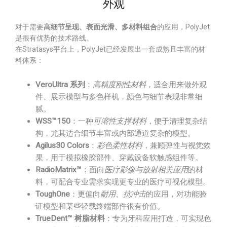
外观
对于需要
高细节呈现、表面光滑、多材料组合
的应用，PolyJet
是很有优势的技术路线。
在Stratasys平台上，PolyJet已经发展出一套成熟且丰富的材
料体系：
VeroUltra 系列
：
高精度刚性材料
，适合用来做外观
件、展示模型与多色样机，颜色与细节表现非常细
腻。
WSS™150
：一种
可溶性支撑材料
，便于清理复杂结
构，尤其适合细节丰富或内部通道复杂的模型。
Agilus30 Colors
：
彩色柔性材料
，兼顾弹性与视觉效
果，用于模拟橡胶部件、穿戴设备软触感组件等。
RadioMatrix™
：面向
医疗影像与放射相关应用
的材
料，可配合专业需求实现更专业的医疗可视化模型。
ToughOne
：更偏向
耐用、抗冲击
的应用，对功能验
证模型和某些轻载终端部件很有价值。
TrueDent™ 树脂材料
：专为牙科应用打造，可实现色