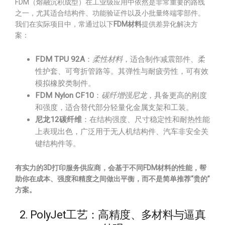
FDM（熔融沉积成型）在工业级应用中依然是非常重要的路线
之一，尤其适合结构件、功能验证件以及小批量终端零部件。
我们在实际项目中，常通过以下
FDM材料
提供差异化解决方
案：
FDM TPU 92A
：
柔性材料
，适合制作减震部件、柔
性护套、可弯折管路等。其弹性与耐疲劳性，可有效
模拟橡胶类制件。
FDM Nylon CF10
：
碳纤增强尼龙
，具备更高的刚度
和强度，适合替代部分轻量化金属支架和工装。
尼龙12碳纤维
：在结构强度、尺寸稳定性和耐热性能
上表现出色，广泛用于无人机结构件、汽车非安全关
键结构件等。
有实力的3D打印服务供应商，会基于不同FDM材料的性能，帮
助你在成本、强度和精度之间做出平衡，而不是简单推荐“贵的”
方案。
2. PolyJet工艺：高精度、多材料与逼真