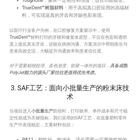
ToughOne
：兼具一定韧性和强度，适合功能验证。
TrueDent™树脂材料
：用于高拟真口腔应用的高端材
料，可实现逼真的牙齿和牙龈色彩表现。
以医疗行业客户为例，在口腔修复方案展示中，使用
TrueDent™
材料打印的牙模和修复体原型，不仅在色彩和透明
度上接近真实牙齿，还能在病例沟通、方案演示中帮助医生与
患者高效交流，大幅提升沟通效率和患者信任度。
对于需要精细纹理、多色渐变、软硬一体件的项目，
具备成熟
PolyJet能力的源头厂家往往更值得优先考虑。
3. SAF工艺：面向小批量生产的粉末床技
术
当项目进入
小批量生产
阶段时，打印效率、单件成本和尺寸稳
定性就成为关键指标。我们采用的SAF工艺，在批量塑料零件
生产中表现稳定，主要材料包括：
PA11
：韧性好、耐冲击，适合需要一定弯曲性能的