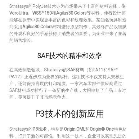
Stratasys的PolyJet技术亦为市场带来了丰富的材料选择，像
VeroUltra
、
WSS™150
和
Agilus30 Colors
等材料，使得设计师
能够在原型中实现更丰富的色彩和纹理效果。某知名玩具制造
商采用
Agilus30 Colors
材料进行原型制作，其最终产品以细腻
的外观和良好的手感获得了消费者的喜爱，为企业带来了显著
的销售增长。
SAF技术的精准和效率
在高效制造领域，Stratasys的
SAF材料
（如PA11和SAF™
PA12）正逐步成为业界的标杆。这项技术不仅支持大规模生
产，还能保持高度的打印精度。一家汽车零部件供应商通过
SAF材料成功推行了一条新的生产线，大幅缩短了产品上市时
间，显著提升了其市场竞争力。
P3技术的创新应用
Stratasys的
P3技术
，特别是
Origin OML
和
Origin® One
特色材
料，打开了新的可能性。利用这一技术，企业可以实现先进的