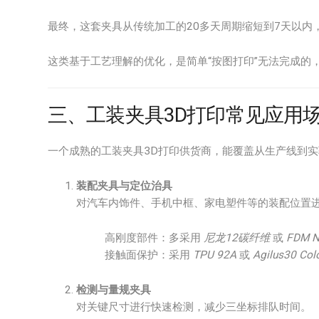
最终，这套夹具从传统加工的20多天周期缩短到7天以内，
这类基于工艺理解的优化，是简单“按图打印”无法完成的
三、工装夹具3D打印常见应用
一个成熟的工装夹具3D打印供货商，能覆盖从生产线到
装配夹具与定位治具
对汽车内饰件、手机中框、家电塑件等的装配位置
高刚度部件：多采用
尼龙12碳纤维
或
FDM N
接触面保护：采用
TPU 92A
或
Agilus30 Col
检测与量规夹具
对关键尺寸进行快速检测，减少三坐标排队时间。