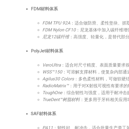
FDM材料体系
FDM TPU 92A
：适合做防滑、柔性垫块、抓
FDM Nylon CF10
：尼龙基体中加入碳纤维增
尼龙12碳纤维
：高强度、轻量化，是替代部
PolyJet材料体系
VeroUltra
：适合对尺寸精度、表面质量要求
WSS™150
：可溶解支撑材料，使复杂内部通
Agilus30 Colors
：多色柔性材料，可做软硬
RadioMatrix™
：用于对X射线可视性有要求的
ToughOne
：综合韧性与强度，适用于耐冲击
TrueDent™树脂材料
：更多用于牙科相关应用
SAF材料体系
PA11
：韧性好、耐冲击，适合批量生产类工