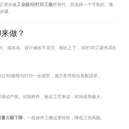
正逐步被
工业级3D打印工装
所替代，而选择一个可靠的、懂
键步骤。
印来做？
期长、成本高、设计修改不灵活。相比之下，
3D打印工装夹具
在
过3D建模与打印一步成型，减少多件组合装配误差。
对调试产线、试制样件、验证工艺来说，时间优势极大。
重量大幅下降
，一线操作工搬运更轻松，降低工伤风险。