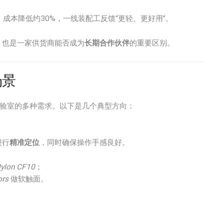
成本降低约30%，一线装配工反馈“更轻、更好用”。
，也是一家供货商能否成为
长期合作伙伴
的重要区别。
场景
实验室的多种需求。以下是几个典型方向：
进行
精准定位
，同时确保操作手感良好。
ylon CF10
；
ors
做软触面。