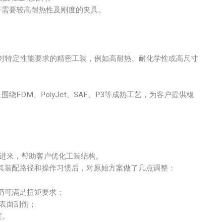
于需要较高耐热性及刚度的夹具。
对特定性能要求的精密工装，例如高耐热、耐化学性或高尺寸
围绕FDM、PolyJet、SAF、P3等成熟工艺，为客户提供稳
进来，帮助客户优化工装结构。
其装配路径和操作习惯后，对原始方案做了几点调整：
仍可满足扭矩要求；
表面刮伤；
度。