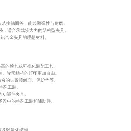
取爪接触面等，能兼顾弹性与耐磨。
强，适合承载较大力的结构型夹具。
分铝合金夹具的理想材料。
很高的检具或可视化装配工具。
道、异形结构的打印更加自由。
结合的夹紧接触面、保护垫等。
特殊工装。
的功能件夹具。
场景中的特殊工装和辅助件。
装及轻量化结构。