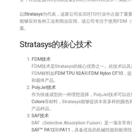
以
Stratasys
为代表，这家公司在3D打印行业中占据了重
能够应对各种工业和商业应用。该公司专注于使用FDM（熔
案。
Stratasys的核心技术
FDM技术
FDM技术是Stratasys的核心优势之一。此技
FDM材料如
FDM TPU 92A
和
FDM Nylon CF10
，提
和最终产品。
PolyJet技术
作为快速成型的一种理想选择，PolyJet技术可
Colors
等材料，Stratasys能够提供丰富多样
产品样品。
SAF技术
SAF（Selective Absorption Fusio
SAF™ PA12
和
PA11
，具备优良的机械性能和耐用性