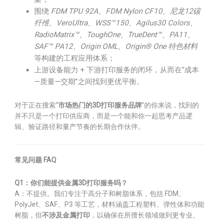
围绕
FDM TPU 92A、FDM Nylon CF10、尼龙12碳
纤维、VeroUltra、WSS™150、Agilus30 Colors、
RadioMatrix™、ToughOne、TrueDent™、PA11、
SAF™ PA12、Origin OML、Origin® One 特色材料
等构建的工程应用体系；
上游设备能力 + 下游打印服务的闭环，从而在“成本
—质量—交期”之间找到更优平衡。
对于正在搜索“
市场热门的3D打印服务品牌
”的你来说，找到的
并不只是一个打印供应商，而是一个能和你一起思考产品逻
辑、验证路径和量产节奏的长期合作伙伴。
常见问题 FAQ
Q1：你们能提供金属3D打印服务吗？
A：不提供。我们专注于高分子和树脂体系，包括 FDM、
PolyJet、SAF、P3 等工艺，材料涵盖工程塑料、弹性体和功能
树脂，但
不涉及金属打印
，以确保在所擅长领域做到更专业、