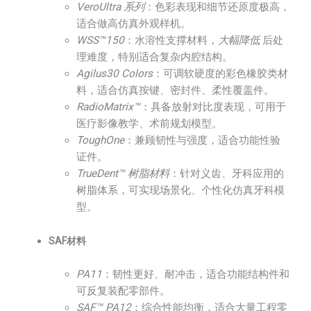
VeroUltra 系列
：色彩表现和细节还原度极高，
适合做高仿真外观样机。
WSS™150
：水溶性支撑材料，
大幅降低
后处
理难度，特别适合复杂内腔结构。
Agilus30 Colors
：可调软硬度的彩色橡胶类材
料，适合仿真按键、密封件、柔性覆盖件。
RadioMatrix™
：具备放射对比度表现，可用于
医疗影像教学、术前规划模型。
ToughOne
：兼顾韧性与强度，适合功能性验
证件。
TrueDent™ 树脂材料
：针对义齿、牙科应用的
树脂体系，可实现场景化、个性化仿真牙科模
型。
SAF材料
PA11
：韧性更好、耐冲击，适合功能结构件和
可反复装配零部件。
SAF™ PA12
：综合性能均衡，适合大量工程零