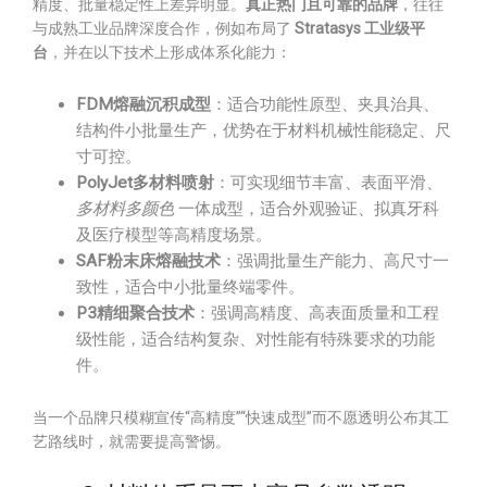
精度、批量稳定性上差异明显。
真正热门且可靠的品牌
，往往
与成熟工业品牌深度合作，例如布局了
Stratasys 工业级平
台
，并在以下技术上形成体系化能力：
FDM熔融沉积成型
：适合功能性原型、夹具治具、
结构件小批量生产，优势在于材料机械性能稳定、尺
寸可控。
PolyJet多材料喷射
：可实现细节丰富、表面平滑、
多材料多颜色
一体成型，适合外观验证、拟真牙科
及医疗模型等高精度场景。
SAF粉末床熔融技术
：强调批量生产能力、高尺寸一
致性，适合中小批量终端零件。
P3精细聚合技术
：强调高精度、高表面质量和工程
级性能，适合结构复杂、对性能有特殊要求的功能
件。
当一个品牌只模糊宣传“高精度”“快速成型”而不愿透明公布其工
艺路线时，就需要提高警惕。