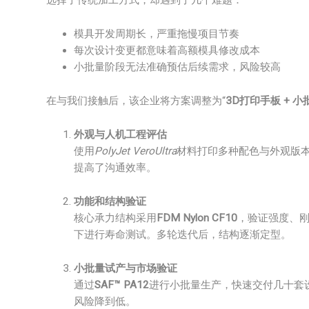
选择了传统加工方式，却遇到了几个难题：
模具开发周期长，严重拖慢项目节奏
每次设计变更都意味着高额模具修改成本
小批量阶段无法准确预估后续需求，风险较高
在与我们接触后，该企业将方案调整为“
3D打印手板 + 
外观与人机工程评估
使用
PolyJet VeroUltra
材料打印多种配色与外观版
提高了沟通效率。
功能和结构验证
核心承力结构采用
FDM Nylon CF10
，验证强度、
下进行寿命测试。多轮迭代后，结构逐渐定型。
小批量试产与市场验证
通过
SAF™ PA12
进行小批量生产，快速交付几十套
风险降到低。