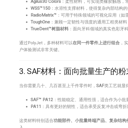
Agilus30 Colors
：柔性材料，可实现类橡胶触感，
WSS™150
：水溶性支撑材料，使得复杂内部结构的
RadioMatrix™
：可用于特殊领域的可视化应用（如
ToughOne
：兼顾一定韧性与强度的通用工程类材料
TrueDent™树脂材料
：面向牙科领域的真实色彩牙
通过PolyJet，多种材料可以
在同一件零件上进行组合
，
户体验测试非常关键。
3. SAF材料：面向批量生产的
当你需要几十、几百甚至上千件零件时，
SAF
类工艺就显
SAF™ PA12
：性能稳定、通用性强，适合作为小批
PA11
：具有更好的韧性，适合承受反复冲击或弯折
这类材料特别适合
功能部件、小批量终端产品、复杂结构
入。