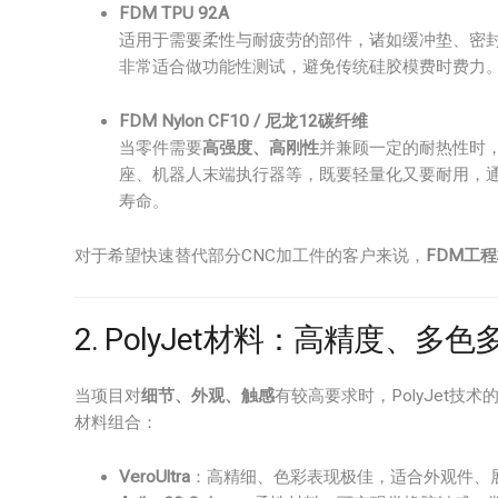
FDM TPU 92A
适用于需要柔性与耐疲劳的部件，诸如缓冲垫、密
非常适合做功能性测试，避免传统硅胶模费时费力
FDM Nylon CF10 / 尼龙12碳纤维
当零件需要
高强度、高刚性
并兼顾一定的耐热性时
座、机器人末端执行器等，既要轻量化又要耐用，
寿命。
对于希望快速替代部分CNC加工件的客户来说，
FDM工
2. PolyJet材料：高精度、
当项目对
细节、外观、触感
有较高要求时，PolyJet技
材料组合：
VeroUltra
：高精细、色彩表现极佳，适合外观件、