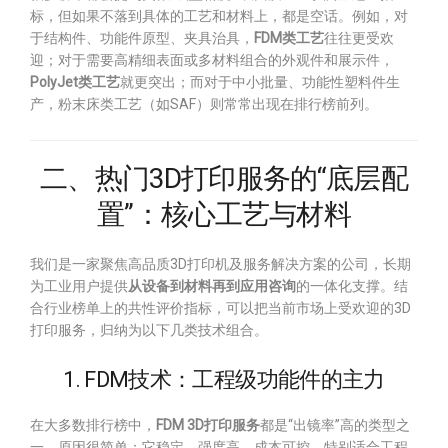
标，但如果不落到具体的工艺和材料上，都是空话。例如，对
于结构件、功能件原型、夹具治具，
FDM类工艺
往往更受欢
迎；对于需要高精细表面或多材料组合的外观件和展示件，
PolyJet类工艺
就更突出；而对于中小批量、功能性塑料件生
产，粉末床类工艺（如SAF）则常常出现在排行榜前列。
二、热门3D打印服务的“底层配
置”：核心工艺与材料
我们是一家聚焦高品质3D打印机及服务解决方案的公司，长期
为工业用户提供
从设备到材料再到应用咨询
的一体化支撑。结
合行业榜单上的共性评价指标，可以把当前市场上受欢迎的3D
打印服务，归纳为以下几类技术组合。
1. FDM技术：工程级功能件的主力
在大多数排行榜中，
FDM 3D打印服务
都是“出镜率”高的类型之
一。原因很简单：它稳定、强度高、成本可控，特别适合工程