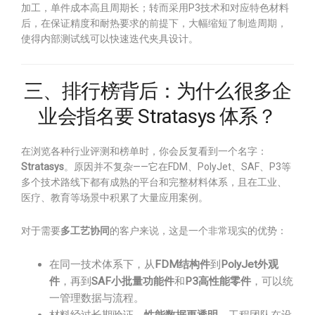
加工，单件成本高且周期长；转而采用P3技术和对应特色材料
后，在保证精度和耐热要求的前提下，大幅缩短了制造周期，
使得内部测试线可以快速迭代夹具设计。
三、排行榜背后：为什么很多企
业会指名要 Stratasys 体系？
在浏览各种行业评测和榜单时，你会反复看到一个名字：
Stratasys
。原因并不复杂——它在FDM、PolyJet、SAF、P3等
多个技术路线下都有成熟的平台和完整材料体系，且在工业、
医疗、教育等场景中积累了大量应用案例。
对于需要
多工艺协同
的客户来说，这是一个非常现实的优势：
在同一技术体系下，从
FDM结构件
到
PolyJet外观
件
，再到
SAF小批量功能件
和
P3高性能零件
，可以统
一管理数据与流程。