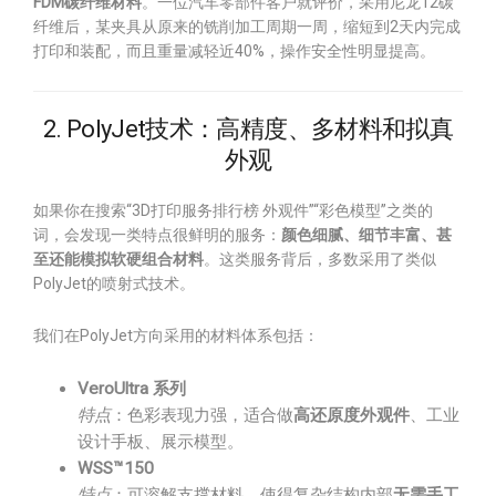
FDM碳纤维材料
。一位汽车零部件客户就评价，采用尼龙12碳
纤维后，某夹具从原来的铣削加工周期一周，缩短到2天内完成
打印和装配，而且重量减轻近40%，操作安全性明显提高。
2. PolyJet技术：高精度、多材料和拟真
外观
如果你在搜索“3D打印服务排行榜 外观件”“彩色模型”之类的
词，会发现一类特点很鲜明的服务：
颜色细腻、细节丰富、甚
至还能模拟软硬组合材料
。这类服务背后，多数采用了类似
PolyJet的喷射式技术。
我们在PolyJet方向采用的材料体系包括：
VeroUltra 系列
特点
：色彩表现力强，适合做
高还原度外观件
、工业
设计手板、展示模型。
WSS™150
特点
：可溶解支撑材料，使得复杂结构内部
无需手工