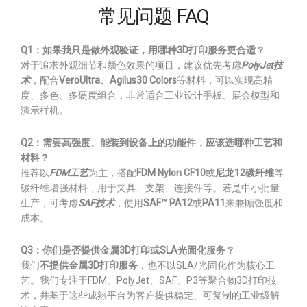
常见问题 FAQ
Q1：如果我只是做外观验证，用哪种3D打印服务更合适？
对于追求外观细节和颜色效果的项目，建议优先考虑
PolyJet技
术
，配合
VeroUltra、Agilus30 Colors
等材料，可以实现高精
度、多色、多硬度组合，非常适合工业设计手板、展会模型和
演示样机。
Q2：需要高强度、能装到设备上的功能件，应该选哪种工艺和
材料？
推荐以
FDM工艺
为主，搭配
FDM Nylon CF10
或
尼龙12碳纤维
等
碳纤维增强材料，用于夹具、支架、连接件等。若是中小批量
生产，可考虑
SAF技术
，使用
SAF™ PA12
或
PA11
来兼顾强度和
成本。
Q3：你们是否提供金属3D打印或SLA光固化服务？
我们
不提供金属3D打印服务
，也不以SLA/光固化作为核心工
艺。我们专注于FDM、PolyJet、SAF、P3等聚合物3D打印技
术，并基于这些成熟平台为客户提供稳定、可复制的工业级解