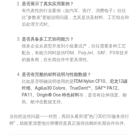
是否展示了真实应用案例？
有代表性的行业案例（如汽车、医疗、消费电子）往往
比“参数表”更能说明问题，尤其是涉及材料、工艺组合和
后处理方式时。
是否具备多工艺协同能力？
很多企业从原型开发到小批量试产，往往需要多种工艺
配合，有能力同时提供FDM、PolyJet、SAF、P3等技术
的服务商，在长期合作中更具弹性。
是否有完整的材料说明与性能数据？
比如是否明确说明使用的是
FDM Nylon CF10、尼龙12碳
纤维、Agilus30 Colors、TrueDent™、SAF™ PA12、
PA11、Origin® One 特色材料
等，是否有拉伸强度、耐
热、耐冲击数据支持。
当你把这些问题一一对照，再回头看所谓“热门3D打印服务排行
榜”，就能更清楚地分辨哪些是真正值得信赖的长期合作伙伴。