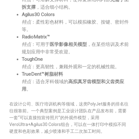
拆支撑
，适合细小结构。
Agilus30 Colors
特点
：柔性彩色材料，可以模拟橡胶、按键、密封件
等。
RadioMatrix™
特点
：可用于
医学影像相关模型
，在某些培训及术前
规划应用中非常受欢迎。
ToughOne
特点
：更高韧性，兼顾外观和一定的机械性能。
TrueDent™树脂材料
特点
：适合牙科领域的
高拟真牙齿模型和义齿类应
用
。
在设计公司、医疗培训机构等领域，这类PolyJet服务的排名往
往很靠前。一个典型案例是工业设计团队在产品发布前，需要
一套“可以直接拍宣传照片”的外观件模型，采用
VeroUltra+Agilus30 Colors组合，可以在一体打印中模拟不同
硬度和色彩效果，减少喷漆和手工二次加工时间。