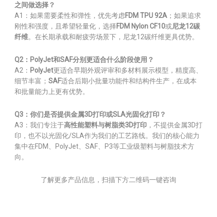
之间做选择？
A1：如果需要柔性和弹性，优先考虑
FDM TPU 92A
；如果追求
刚性和强度，且希望轻量化，选择
FDM Nylon CF10
或
尼龙12碳
纤维
。在长期承载和耐疲劳场景下，尼龙12碳纤维更具优势。
Q2：PolyJet和SAF分别更适合什么阶段使用？
A2：
PolyJet
更适合早期外观评审和多材料展示模型，精度高、
细节丰富；
SAF
适合后期小批量功能件和结构件生产，在成本
和批量能力上更有优势。
Q3：你们是否提供金属3D打印或SLA光固化打印？
A3：我们专注于
高性能塑料与树脂类3D打印
，不提供金属3D打
印，也不以光固化/SLA作为我们的工艺路线。我们的核心能力
集中在FDM、PolyJet、SAF、P3等工业级塑料与树脂技术方
向。
了解更多产品信息，扫描下方二维码一键咨询