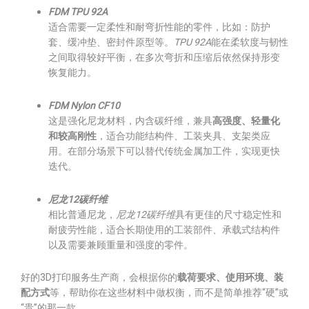
FDM TPU 92A
适合需要一定柔性和耐弯折性能的零件，比如：防护
套、缓冲垫、密封件原型等。
TPU 92A
能在柔软度与韧性
之间取得较好平衡，在多次弯折和压缩后依然保持形变
恢复能力。
FDM Nylon CF10
这是强化尼龙材料，内含碳纤维，兼具
高强度、轻量化
和较高刚性
，适合功能结构件、工装夹具、支架类应
用。在部分场景下可以替代传统金属加工件，实现更快
迭代。
尼龙12碳纤维
相比普通尼龙，
尼龙12碳纤维
具有更佳的尺寸稳定性和
耐疲劳性能，适合长期使用的工装部件、承载式结构件
以及需要兼顾重量和强度的零件。
好的3D打印服务生产商，会根据你的
载荷要求、使用环境、装
配方式
等，帮助你在这些材料中做权衡，而不是简单推荐“硬”或
“贵”的那一款。