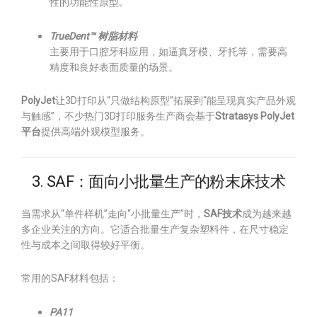
性的功能性原型。
TrueDent™ 树脂材料
主要用于口腔牙科应用，如逼真牙模、牙托等，需要高
精度和良好表面质量的场景。
PolyJet
让3D打印从“只做结构原型”拓展到“能呈现真实产品外观
与触感”，不少热门3D打印服务生产商会基于
Stratasys PolyJet
平台
提供高端外观模型服务。
3. SAF：面向小批量生产的粉末床技术
当需求从“单件样机”走向“小批量生产”时，
SAF技术
成为越来越
多企业关注的方向。它适合批量生产复杂塑料件，在尺寸稳定
性与成本之间取得较好平衡。
常用的SAF材料包括：
PA11