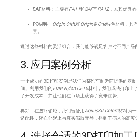
SAF材料
：主要有
PA11
和
SAF™ PA12
，以其优良的
P3材料
：
Origin OML
和
Origin® One
特色材料，具
景。
通过这些材料的灵活组合，我们能够满足客户对不同产品
3. 应用案例分析
一个成功的3D打印案例是我们为某汽车制造商提供的定
间。利用我们的
FDM Nylon CF10
材料，我们成功打印出
了开发成本，并让他们在市场上获得了竞争优势。
再如，在医疗领域，我们曾使用
Agilus30 Colors
材料为一
适配性，还在外观上与真实假肢无异，得到了病人的高度
4. 选择合适的3D打印加工