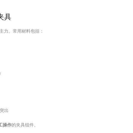
夹具
主力。常用材料包括：
项
突出
工操作
的夹具组件。