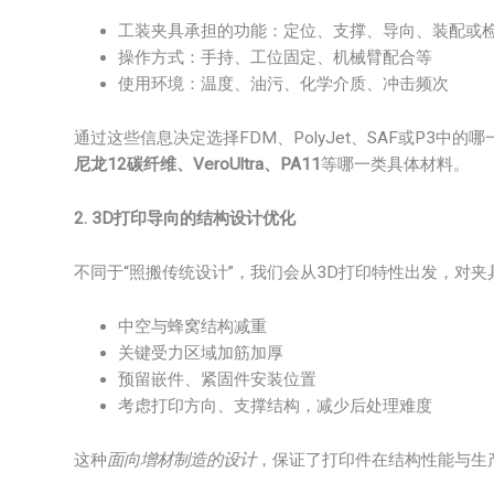
工装夹具承担的功能：定位、支撑、导向、装配或
操作方式：手持、工位固定、机械臂配合等
使用环境：温度、油污、化学介质、冲击频次
通过这些信息决定选择FDM、PolyJet、SAF或P3中
尼龙12碳纤维、VeroUltra、PA11
等哪一类具体材料。
2. 3D打印导向的结构设计优化
不同于“照搬传统设计”，我们会从3D打印特性出发，对
中空与蜂窝结构减重
关键受力区域加筋加厚
预留嵌件、紧固件安装位置
考虑打印方向、支撑结构，减少后处理难度
这种
面向增材制造的设计
，保证了打印件在结构性能与生