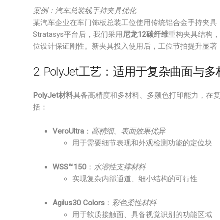
案例：汽车总装线手持夹具优化
某汽车企业在车门饰板总装工位使用传统铝合金手持夹具，
Stratasys平台后，我们采用
尼龙12碳纤维
重构夹具结构，
位设计保证刚性。新夹具投入使用后，工位节拍提升显著
2. PolyJet工艺：适用于复杂曲面
PolyJet材料
具备高精度和多材料、多颜色打印能力，在
括：
VeroUltra
：
高精细、表面效果优异
用于需要细节表现和外观检测功能的定位块
WSS™150
：
水溶性支撑材料
实现复杂内部通道、细小结构的可行性
Agilus30 Colors
：
彩色柔性材料
用于软质接触面、具备视觉识别的功能区域