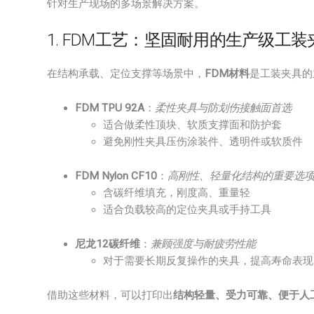
针对生产现场的多场景解决方案。
1. FDM工艺：坚固耐用的生产级工装
在结构承载、定位支撑等场景中，
FDM材料
是工装夹具的
FDM TPU 92A
：
柔性夹具与防划伤接触面首选
适合做柔性顶块、软质支撑面和防护套
避免刚性夹具压伤涂装件、透明件或软质件
FDM Nylon CF10
：
高刚性、轻量化结构的重要选
含碳纤维填充，刚度高、重量轻
适合负载较高的定位夹具或手持工具
尼龙12碳纤维
：
兼顾强度与耐疲劳性能
对于需要长期反复操作的夹具，提高寿命表现
借助这些材料，可以打印出
结构轻量、受力可靠、便于人