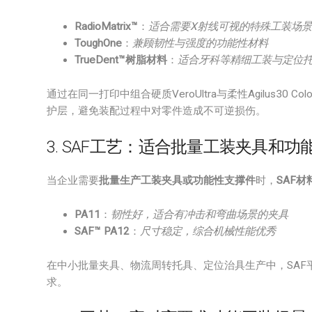
RadioMatrix™
：
适合需要X射线可视的特殊工装场景
ToughOne
：
兼顾韧性与强度的功能性材料
TrueDent™树脂材料
：
适合牙科等精细工装与定位
通过在同一打印中组合硬质VeroUltra与柔性Agilus30 Co
护层，避免装配过程中对零件造成不可逆损伤。
3. SAF工艺：适合批量工装夹具和功
当企业需要
批量生产工装夹具或功能性支撑件
时，
SAF材
PA11
：
韧性好，适合有冲击和弯曲场景的夹具
SAF™ PA12
：
尺寸稳定，综合机械性能优秀
在中小批量夹具、物流周转托具、定位治具生产中，SAF
求。