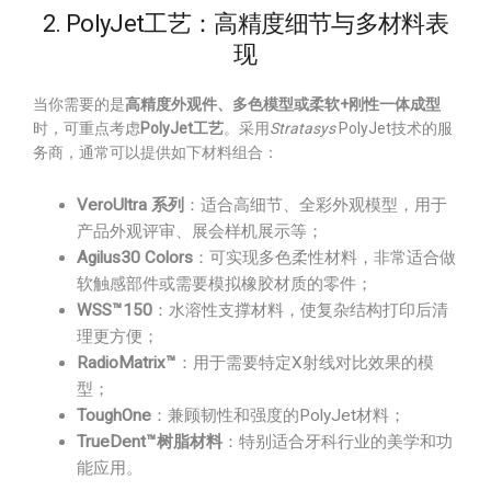
2. PolyJet工艺：高精度细节与多材料表
现
当你需要的是
高精度外观件、多色模型或柔软+刚性一体成型
时，可重点考虑
PolyJet工艺
。采用
Stratasys
PolyJet技术的服
务商，通常可以提供如下材料组合：
VeroUltra 系列
：适合高细节、全彩外观模型，用于
产品外观评审、展会样机展示等；
Agilus30 Colors
：可实现多色柔性材料，非常适合做
软触感部件或需要模拟橡胶材质的零件；
WSS™150
：水溶性支撑材料，使复杂结构打印后清
理更方便；
RadioMatrix™
：用于需要特定X射线对比效果的模
型；
ToughOne
：兼顾韧性和强度的PolyJet材料；
TrueDent™树脂材料
：特别适合牙科行业的美学和功
能应用。