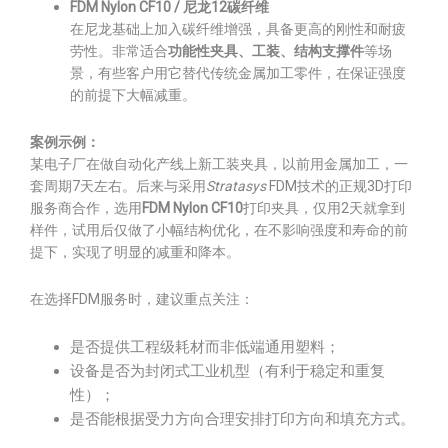
FDM Nylon CF10 / 尼龙12碳纤维
在尼龙基础上加入碳纤维增强，具备更高的刚性和耐疲
劳性。非常适合
功能性夹具、工装、结构支撑件
等场
景，有些客户用它替代传统金属加工零件，在保证强度
的前提下大幅减重。
案例示例：
某电子厂在做自动化产线上新工装夹具，以前用金属加工，一
套周期7天左右。后来与采用
Stratasys
FDM技术的正规3D打印
服务商合作，选用
FDM Nylon CF10
打印夹具，仅用2天就拿到
样件，试用后仅做了小幅结构优化，在不影响强度和寿命的前
提下，实现了明显的减重和降本。
在选择FDM服务时，建议重点关注：
是否提供工程级耗材而非低端通用塑料；
设备是否为封闭式工业机型（有利于稳定和重复
性）；
是否能根据受力方向合理安排打印方向和填充方式。