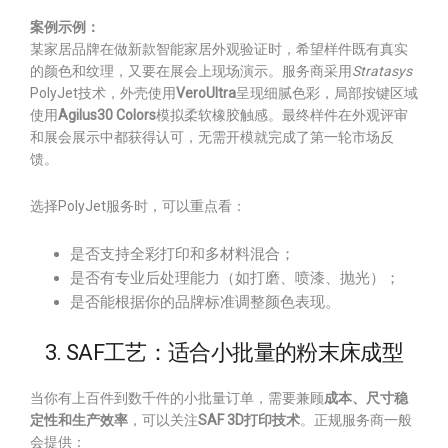
案例示例：
某家居品牌在做新款智能家居外观验证时，希望样件既有真实
的颜色和纹理，又要在展会上现场演示。服务商采用
Stratasys
PolyJet技术，外壳使用
VeroUltra
呈现细腻色彩，局部按键区域
使用
Agilus30 Colors
模拟柔软橡胶触感。最终样件在外观评审
和展会展示中都获得认可，无需开模就完成了第一轮市场反
馈。
选择PolyJet服务时，可以重点看：
是否支持全彩打印和多材料混合；
是否有专业后处理能力（如打磨、喷漆、抛光）；
是否能根据你的品牌标准调整颜色表现。
3. SAF工艺：适合小批量的粉末床成型
当你有上百件到数千件的小批量订单，需要兼顾
成本、尺寸稳
定性和生产效率
，可以关注
SAF 3D打印技术
。正规服务商一般
会提供：