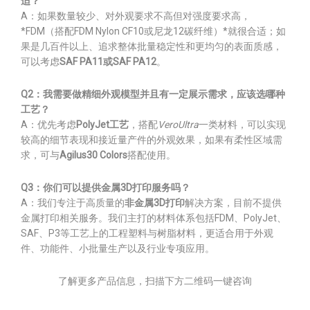
适？
A：如果数量较少、对外观要求不高但对强度要求高，
*FDM（搭配FDM Nylon CF10或尼龙12碳纤维）*就很合适；如
果是几百件以上、追求整体批量稳定性和更均匀的表面质感，
可以考虑
SAF PA11或SAF PA12
。
Q2：我需要做精细外观模型并且有一定展示需求，应该选哪种
工艺？
A：优先考虑
PolyJet工艺
，搭配
VeroUltra
一类材料，可以实现
较高的细节表现和接近量产件的外观效果，如果有柔性区域需
求，可与
Agilus30 Colors
搭配使用。
Q3：你们可以提供金属3D打印服务吗？
A：我们专注于高质量的
非金属3D打印
解决方案，目前不提供
金属打印相关服务。我们主打的材料体系包括FDM、PolyJet、
SAF、P3等工艺上的工程塑料与树脂材料，更适合用于外观
件、功能件、小批量生产以及行业专项应用。
了解更多产品信息，扫描下方二维码一键咨询