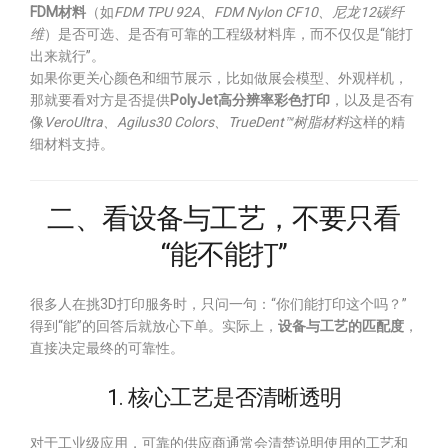
FDM材料
（如
FDM TPU 92A、FDM Nylon CF10、尼龙12碳纤
维
）是否可选、是否有可靠的工程级材料库，而不仅仅是“能打
出来就行”。
如果你更关心颜色和细节展示，比如做展会模型、外观样机，
那就要看对方是否提供
PolyJet高分辨率彩色打印
，以及是否有
像
VeroUltra、Agilus30 Colors、TrueDent™树脂材料
这样的精
细材料支持。
二、看设备与工艺，不要只看
“能不能打”
很多人在挑3D打印服务时，只问一句：“你们能打印这个吗？”
得到“能”的回答后就放心下单。实际上，
设备与工艺的匹配度
，
直接决定最终的可靠性。
1. 核心工艺是否清晰透明
对于工业级应用，可靠的供应商通常会清楚说明使用的工艺和