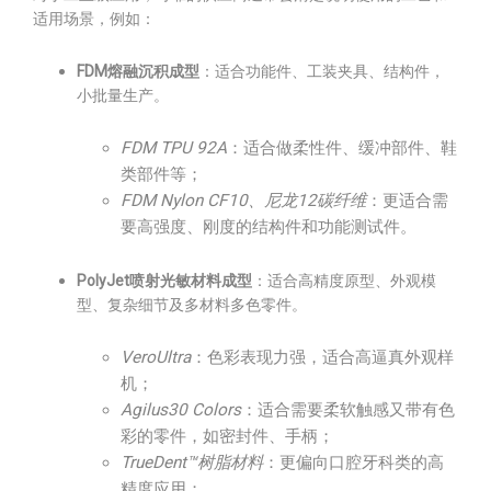
适用场景，例如：
FDM熔融沉积成型
：适合功能件、工装夹具、结构件，
小批量生产。
FDM TPU 92A
：适合做柔性件、缓冲部件、鞋
类部件等；
FDM Nylon CF10、尼龙12碳纤维
：更适合需
要高强度、刚度的结构件和功能测试件。
PolyJet喷射光敏材料成型
：适合高精度原型、外观模
型、复杂细节及多材料多色零件。
VeroUltra
：色彩表现力强，适合高逼真外观样
机；
Agilus30 Colors
：适合需要柔软触感又带有色
彩的零件，如密封件、手柄；
TrueDent™树脂材料
：更偏向口腔牙科类的高
精度应用；