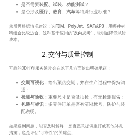
是否需要
装配、试装、功能测试
？
是否涉及
医疗、教育、汽车
等特殊行业标准？
然后再根据情况建议：选
FDM、PolyJet、SAF或P3
，用哪种材
料组合比较适合。这种基于应用的“反向思考”，能明显降低试错
成本。
2. 交付与质量控制
可靠的3D打印服务通常会在以下几方面给出明确承诺：
交期可视化
：给出预估交期，并在生产过程中保持沟
通；
检测与验收
：重要尺寸是否做抽检，有无检测报告；
包装与标识
：多零件订单是否有清晰标号、防护与装
配说明。
如果遇到问题，能否及时解释，是否愿意提供重打或其他补救
措施，也是评估“可靠性”的关键点。