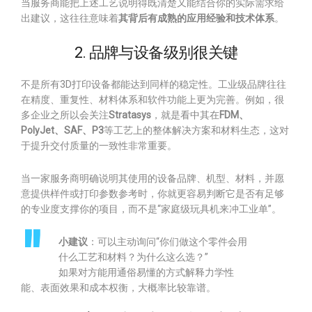
当服务商能把上述工艺说明得既清楚又能结合你的实际需求给
出建议，这往往意味着
其背后有成熟的应用经验和技术体系
。
2. 品牌与设备级别很关键
不是所有3D打印设备都能达到同样的稳定性。工业级品牌往往
在精度、重复性、材料体系和软件功能上更为完善。例如，很
多企业之所以会关注
Stratasys
，就是看中其在
FDM、
PolyJet、SAF、P3
等工艺上的整体解决方案和材料生态，这对
于提升交付质量的一致性非常重要。
当一家服务商明确说明其使用的设备品牌、机型、材料，并愿
意提供样件或打印参数参考时，你就更容易判断它是否有足够
的专业度支撑你的项目，而不是“家庭级玩具机来冲工业单”。
小建议
：可以主动询问“你们做这个零件会用
什么工艺和材料？为什么这么选？”
如果对方能用通俗易懂的方式解释力学性
能、表面效果和成本权衡，大概率比较靠谱。