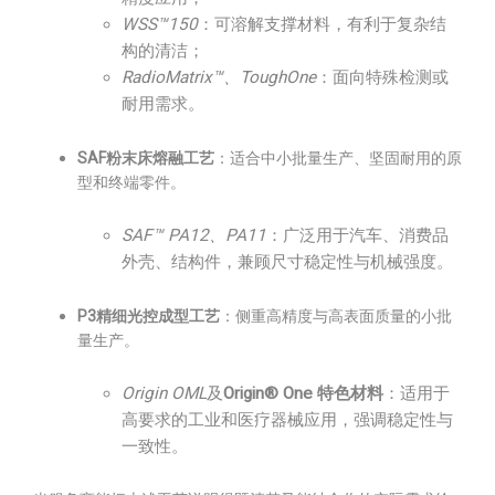
WSS™150
：可溶解支撑材料，有利于复杂结
构的清洁；
RadioMatrix™、ToughOne
：面向特殊检测或
耐用需求。
SAF粉末床熔融工艺
：适合中小批量生产、坚固耐用的原
型和终端零件。
SAF™ PA12、PA11
：广泛用于汽车、消费品
外壳、结构件，兼顾尺寸稳定性与机械强度。
P3精细光控成型工艺
：侧重高精度与高表面质量的小批
量生产。
Origin OML
及
Origin® One 特色材料
：适用于
高要求的工业和医疗器械应用，强调稳定性与
一致性。