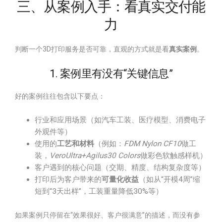
三、从案例入手：看真实交付能
力
判断一个3D打印服务是否可靠，直观的方式就是看
真实案例
。
1. 案例里有没有“关键信息”
好的案例往往包含以下要点：
行业和应用场景（如汽车工装、医疗模型、消费电子
外观件等）
使用的
工艺和材料
（例如：
FDM Nylon CF10
做工
装，
VeroUltra+Agilus30 Colors
做彩色软触感样机）
客户遇到的核心问题（交期、精度、结构复杂度等）
打印后为客户带来的
可量化收益
（如从“开模4周”缩
短到“3天出样”，工装重量降低30%等）
如果案例只停留在“效果很好、客户很满意”的描述，而没有参