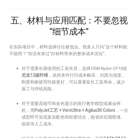
五、材料与应用匹配：不要忽视
“细节成本”
在实际项目中，材料选择往往被低估。很多人只问“这个材料能
不能用？”却没有算过“好材料带来的整体成本优化”。
对于需要长期使用的工装夹具，选择
FDM Nylon CF10
或
尼龙12碳纤维
，虽然单件打印成本略高，但因为强度、
刚度和耐疲劳性能更好，可以显著延长工装寿命，减少
返工与停线风险。
对于需要高细节和多色显示的医疗教学模型或展会样
机，用
PolyJet工艺 + VeroUltra + Agilus30 Colors
，一次
成型即可实现复杂配色和软硬结合，能省掉后期喷漆、
组装等人工成本。