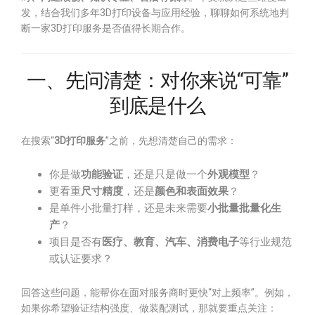
发，结合我们多年3D打印设备与应用经验，聊聊如何系统地判
断一家3D打印服务是否值得长期合作。
一、先问清楚：对你来说“可靠”
到底是什么
在搜索“
3D打印服务
”之前，先想清楚自己的需求：
你是做
功能验证
，还是只是做一个
外观模型
？
更看重
尺寸精度
，还是
颜色和表面效果
？
是单件小批量打样，还是未来需要
小批量批量化生
产
？
项目是否有
医疗、教育、汽车、消费电子
等行业规范
或认证要求？
回答这些问题，能帮你在面对服务商时更快“对上频率”。例如，
如果你希望验证结构强度、做装配测试，那就要重点关注：