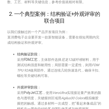
数、工艺、材料等关键信息，参考价值就相对有限。
2. 一个典型案例：结构验证+外观评审的
联合项目
以我们接触过的一个产品开发项目为例：
某消费电子企业要开发一款新智能设备，需要在很短周期内完
成结构验证和外观评审。
结构验证阶段
：
采用
FDM工艺
，主体部件选择
尼龙12碳纤维
材料，用于
测试结构强度和耐用性；局部需要一定柔性，则用
FDM
TPU 92A
做局部件。通过连续几轮快速迭代，确保卡扣、
螺柱等关键结构可靠。
外观评审阶段
：
采用
PolyJet工艺
，使用
VeroUltra
实现接近量产效果的颜
色与透明度，关键握持区域用
Agilus30 Colors
模拟橡胶
握把的触感。通过多材料一次成型，把“看起来像成品”的
样机在一周内交付给客户团队做手感与外观评审。