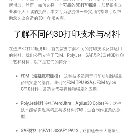
断增加。然而，如何选择一个
可靠的3D打印服务
，却是很多企
业和个人面临的挑战。本文将为您提供一些实用的指导，以帮
助您选出合适的3D打印服务商。
了解不同的3D打印技术与材料
在选择3D打印服务时，首先需要了解不同的打印技术及其适用
的材料。我们公司专注于FDM、PolyJet、SAF及P3四种3D打印
工艺和材料，以下是它们的简介：
FDM（熔融沉积建模）
: 这种技术适用于打印功能性强且
价格实惠的部件。我们的
FDM TPU 92A
和
FDM Nylon
CF10
材料非常适合需要弹性和强度的应用。
PolyJet材料
: 包括
VeroUltra
、
Agilus30 Colors
等，这种
技术能够实现高精度与多材料打印，适合制作复杂的原
型。
SAF材料
: 如
PA11
和
SAF™ PA12
，它们适合于大批量生