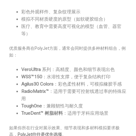
彩色外观样件、复杂纹理展示
模拟不同材质硬度的原型（如软硬胶组合）
医疗、教育中需要高度可视化的模型（血管、器官
等）
优质服务商在PolyJet方面，通常会同时提供多种材料组合，例
如：
VeroUltra
系列：高精度、颜色和细节表现出色
WSS™150
：水溶性支撑，便于复杂结构打印
Agilus30 Colors
：彩色柔性材料，可模拟橡胶手感
RadioMatrix™
：适用于需要可控射线透过率的特殊应
用
ToughOne
：兼顾韧性与耐久度
TrueDent™ 树脂材料
：适用于牙科应用场景
如果你所在行业对展示效果、细节表现和多材料模拟要求极
高，
PolyJet往往是优先选项
。