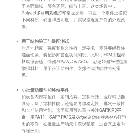
于表面细腻、颜色还原、细节丰富。这类场景中，
PolyJet多材料彩色打印
常被选用，可在一个零件上模拟
不同材质、硬度和透明度，并实现接近量产件的外观效
果。
用于结构验证与装配测试
对尺寸精度、强度和耐久性有一定要求，零件要经得住
螺丝锁紧、装配拆卸甚至功能测试。此时，
FDM工程材
料
就很合适，例如
FDM Nylon CF10、尼龙12碳纤维
这类
增强材料，用于验证结构件、支撑件或功能件特别常
见。
小批量功能件和终端零件
如设备内部零配件、定制治具、定制牙托、医疗辅助器
具等，除了结构性能，还需要考虑稳定性、批次一致性
和长期使用性能。这类应用可以重点关注
SAF和P3平
台
，用
PA11、SAF™ PA12
及
Origin® One 特色材料
打印
出的零件，在批量生产场景中表现稳定，适合真正走向
终端应用。