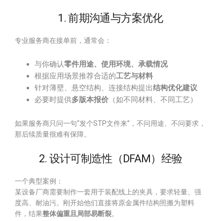
1. 前期沟通与方案优化
专业服务商在接单前，通常会：
与你确认
零件用途、使用环境、承载情况
根据应用场景推荐合适的
工艺与材料
针对薄壁、悬空结构、连接结构提出
结构优化建议
必要时提供
多版本报价
（如不同材料、不同工艺）
如果服务商只问一句“发个STP文件来”，不问用途、不问要求，
那后续质量很难有保障。
2. 设计可制造性（DFAM）经验
一个典型案例：
某设备厂商需要制作一套用于装配线上的夹具，要求轻量、强
度高、耐油污。刚开始他们直接将原金属件结构照搬为塑料
件，结果
整体偏重且局部易断裂
。