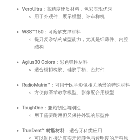
VeroUltra
：高精度硬质材料，色彩表现优秀
用于外观件、展示模型、评审样机
WSS™150
：可溶解支撑材料
提升复杂结构成型能力，尤其是细薄件、内腔
结构
Agilus30 Colors
：彩色弹性材料
适合模拟橡胶、硅胶手柄、密封件
RadioMatrix™
：可用于医学影像相关场景的特殊材料
方便做医学教学模型、影像配合用模型
ToughOne
：兼顾韧性与刚性
用于需要耐用但又保持外观的原型件
TrueDent™ 树脂材料
：适合牙科类应用
可以制作接近真实牙齿颜色与透明度的牙科原