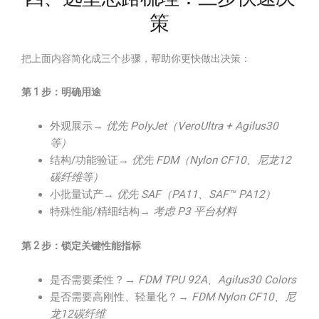
策
把上面内容简化成三个步骤，帮助你更快做出决策：
第 1 步：明确用途
外观展示→
优先 PolyJet（VeroUltra + Agilus30
等）
结构/功能验证→
优先 FDM（Nylon CF10、尼龙12
碳纤维等）
小批量试产→
优先 SAF（PA11、SAF™ PA12）
特殊性能/精细结构→
考虑 P3 平台材料
第 2 步：锁定关键性能指标
是否需要柔性？→
FDM TPU 92A、Agilus30 Colors
是否需要高刚性、轻量化？→
FDM Nylon CF10、尼
龙12碳纤维