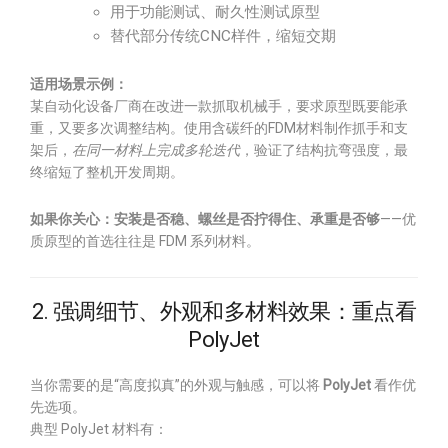
用于功能测试、耐久性测试原型
替代部分传统CNC样件，缩短交期
适用场景示例：
某自动化设备厂商在改进一款抓取机械手，要求原型既要能承
重，又要多次调整结构。使用含碳纤的FDM材料制作抓手和支
架后，
在同一材料上完成多轮迭代
，验证了结构抗弯强度，最
终缩短了整机开发周期。
如果你关心：安装是否稳、螺丝是否拧得住、承重是否够
——优
质原型的首选往往是 FDM 系列材料。
2. 强调细节、外观和多材料效果：重点看
PolyJet
当你需要的是“高度拟真”的外观与触感，可以将
PolyJet
看作优
先选项。
典型 PolyJet 材料有：