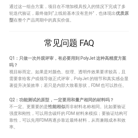
通过这一组合方案，项目在不增加模具投入的情况下完成了多
轮迭代验证，最终做到“上线前基本没有意外”，也体现出
优质原
型
在整个产品周期中的真实价值。
常见问题 FAQ
Q1：只做一次外观评审，有必要用到 PolyJet 这种高精度方案
吗？
视目标而定。如果是对颜色、纹理、透明件效果要求较高，且
需要拿给客户或领导做正式评审，PolyJet 的细节和真实感会显
著提升决策效率；若只是内部大致看形状，FDM 也可以胜任。
Q2：功能测试的原型，一定要用和量产相同的材料吗？
不一定。更重要的是
性能相似
而非材料名称相同。比如要验证
强度和刚性，可以用含碳纤的 FDM 材料来模拟；要验证结构可
靠性，可以先用FDM再逐步靠近最终材料，从而兼顾成本和效
率。