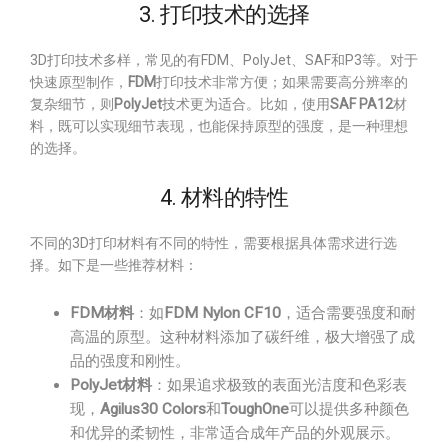
3. 打印技术的选择
3D打印技术多样，常见的有FDM、PolyJet、SAF和P3等。对于
快速原型制作，
FDM
打印技术非常方便；如果需要高分辨率的
复杂细节，则
PolyJet
技术更为适合。比如，使用
SAF PA12
材
料，既可以实现细节表现，也能保持原型的强度，是一种理想
的选择。
4. 材料的特性
不同的3D打印材料有不同的特性，需要根据具体需求进行选
择。如下是一些推荐材料：
FDM材料
：如
FDM Nylon CF10
，适合需要强度和耐
高温的原型。这种材料添加了碳纤维，极大增强了成
品的强度和刚性。
PolyJet材料
：如果追求极致的表面光洁度和色彩表
现，
Agilus30 Colors
和
ToughOne
可以提供多种颜色
和优异的柔韧性，非常适合成年产品的外观展示。