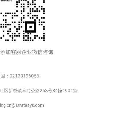
中国：02133196068
市松江区新桥镇莘砖公路258号34幢1901室
.cn@stratasys.com