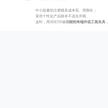
中小批量的注塑模具成本高、周期长；
某些个性化产品根本不适合开模。
这时，用3D打印做
功能性终端件或工装夹具
增强产品体验和沟通效率
展会需要外观样机；
销售需要可展示的样品；
医疗和口腔需要更加“所见即所得”的沟通工具
色彩逼真、质感接近成品的3D打印件，能让
换句话说，
评价高的服务不是“打印得好看”就够了，而是
二、判断3D打印服务是否