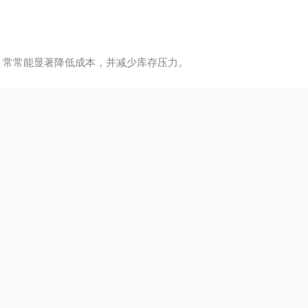
，常常能显著降低成本，并减少库存压力。
。
方案更具说服力。
能在可靠性和可交付周期上稳定支撑业务目标
。
“评价高”的四个核心维度