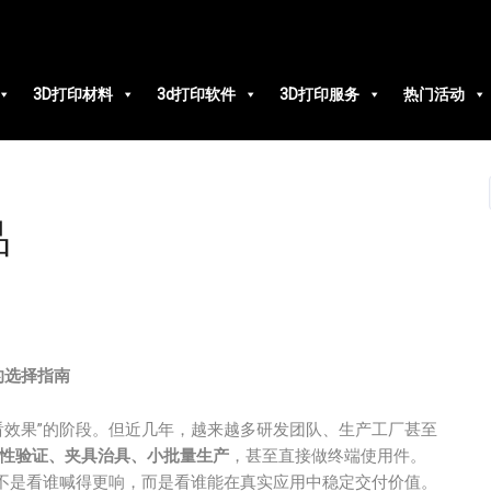
3D打印材料
3d打印软件
3D打印服务
热门活动
品
的选择指南
看效果”的阶段。但近几年，越来越多研发团队、生产工厂甚至
性验证、夹具治具、小批量生产
，甚至直接做终端使用件。
键不是看谁喊得更响，而是看谁能在真实应用中稳定交付价值。