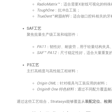
RadioMatrix™
：适合需要X射线可视化的特殊
ToughOne
：抗冲击工装；
TrueDent™树脂材料
：适合做口腔科相关的牙
SAF工艺
聚焦批量生产级工装和端部件：
PA11
：韧性好、耐疲劳，用于轻量结构夹具
SAF™ PA12
：尺寸稳定性好，适合大量重复
P3工艺
主打高精度与高性能工程材料：
Origin OML
：针对模具与工装应用的材料；
Origin® One 特色材料
：通过不同配方覆盖耐
通过这些工艺组合，Stratasys能够覆盖从
装配定位、检测