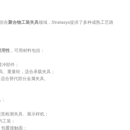
但在
聚合物工装夹具
领域，Stratasys提供了多种成熟工艺路
耐用性
，可用材料包括：
缓冲部件；
高、重量轻，适合承载夹具；
常适合替代部分金属夹具。
具：
视觉检测夹具、展示样机；
的工装；
、包覆接触面；