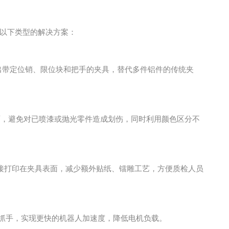
付以下类型的解决方案：
体打印出带定位销、限位块和把手的夹具，替代多件铝件的传统夹
面，避免对已喷漆或抛光零件造成划伤，同时利用颜色区分不
接打印在夹具表面，减少额外贴纸、镭雕工艺，方便质检人员
量化抓手，实现更快的机器人加速度，降低电机负载。