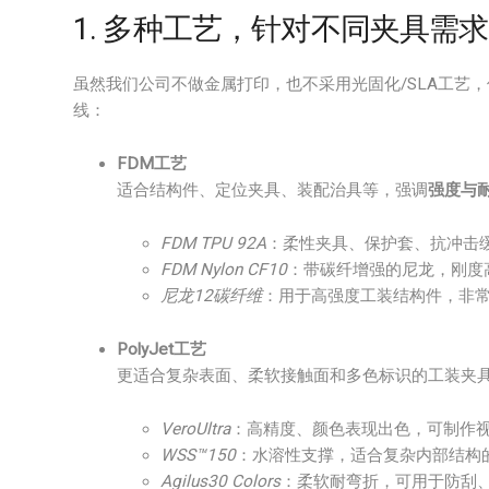
1. 多种工艺，针对不同夹具需求
虽然我们公司不做金属打印，也不采用光固化/SLA工艺，
线：
FDM工艺
适合结构件、定位夹具、装配治具等，强调
强度与
FDM TPU 92A
：柔性夹具、保护套、抗冲击
FDM Nylon CF10
：带碳纤增强的尼龙，刚度
尼龙12碳纤维
：用于高强度工装结构件，非
PolyJet工艺
更适合复杂表面、柔软接触面和多色标识的工装夹
VeroUltra
：高精度、颜色表现出色，可制作
WSS™150
：水溶性支撑，适合复杂内部结构
Agilus30 Colors
：柔软耐弯折，可用于防刮