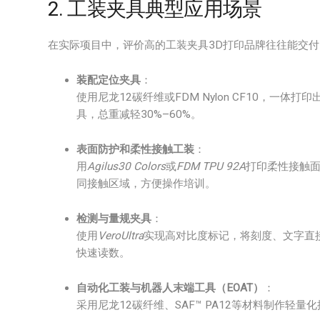
2. 工装夹具典型应用场景
在实际项目中，评价高的工装夹具3D打印品牌往往能交
装配定位夹具
：
使用尼龙12碳纤维或FDM Nylon CF10，一
具，总重减轻30%–60%。
表面防护和柔性接触工装
：
用
Agilus30 Colors
或
FDM TPU 92A
打印柔性接触
同接触区域，方便操作培训。
检测与量规夹具
：
使用
VeroUltra
实现高对比度标记，将刻度、文字直
快速读数。
自动化工装与机器人末端工具（EOAT）
：
采用尼龙12碳纤维、SAF™ PA12等材料制作轻