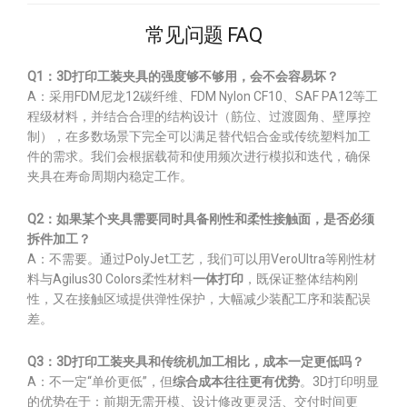
常见问题 FAQ
Q1：3D打印工装夹具的强度够不够用，会不会容易坏？
A：采用FDM尼龙12碳纤维、FDM Nylon CF10、SAF PA12等工
程级材料，并结合合理的结构设计（筋位、过渡圆角、壁厚控
制），在多数场景下完全可以满足替代铝合金或传统塑料加工
件的需求。我们会根据载荷和使用频次进行模拟和迭代，确保
夹具在寿命周期内稳定工作。
Q2：如果某个夹具需要同时具备刚性和柔性接触面，是否必须
拆件加工？
A：不需要。通过PolyJet工艺，我们可以用VeroUltra等刚性材
料与Agilus30 Colors柔性材料
一体打印
，既保证整体结构刚
性，又在接触区域提供弹性保护，大幅减少装配工序和装配误
差。
Q3：3D打印工装夹具和传统机加工相比，成本一定更低吗？
A：不一定“单价更低”，但
综合成本往往更有优势
。3D打印明显
的优势在于：前期无需开模、设计修改更灵活、交付时间更