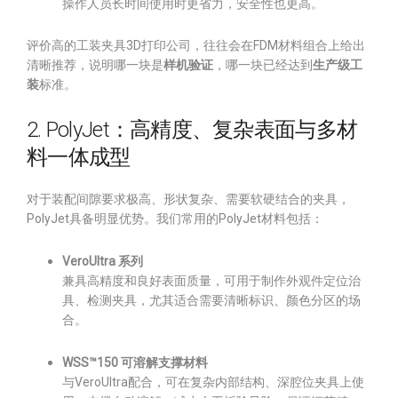
操作人员长时间使用时更省力，安全性也更高。
评价高的工装夹具3D打印公司，往往会在FDM材料组合上给出
清晰推荐，说明哪一块是
样机验证
，哪一块已经达到
生产级工
装
标准。
2. PolyJet：高精度、复杂表面与多材
料一体成型
对于装配间隙要求极高、形状复杂、需要软硬结合的夹具，
PolyJet具备明显优势。我们常用的PolyJet材料包括：
VeroUltra 系列
兼具高精度和良好表面质量，可用于制作外观件定位治
具、检测夹具，尤其适合需要清晰标识、颜色分区的场
合。
WSS™150 可溶解支撑材料
与VeroUltra配合，可在复杂内部结构、深腔位夹具上使