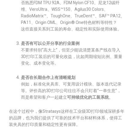
否熟悉FDM TPU 92A、FDM Nylon CF10、尼龙12碳纤
维、VeroUltra、WSS™150、Agilus30 Colors、
RadioMatrix™、ToughOne、TrueDent™、SAF™ PA12、
PA11、Origin OML、Origin® One特色材料等特性？
这些直接关系到工装的寿命、稳定性和实际使用体验。
是否有可以公开分享的行业案例
不要求特别“高大上”，但至少能说清楚某条产线在导入
3D打印工装后的可量化收益，比如周期缩短比例、重量
变化、成本变化等。
是否在长期合作上有清晰规划
例如，标准化夹具库、可复用设计模块、版本迭代记录
等。评价高的3D打印公司往往不会只盯着“一单生意”，
而是希望和客户一起建立
可持续优化的工装系统
。
在这个过程中，像Stratasys这样在工业级3D打印领域深耕多年
的品牌，也为我们提供了可靠的技术平台和材料体系，使得工
装夹具的打印质量和稳定性更有保障。