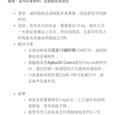
案例：某汽车零部件厂总装线夹具优化
需求：减轻电机总成装配夹具重量，缩短新型号切换
时间。
现状：原夹具为铝合金，重量接近10 kg，操作人员
一天要反复搬运上百次，劳动强度高，且新车型导入
时每套夹具修改周期超过3周。
解决方案：
主体结构采用
尼龙12碳纤维
FDM打印，做到轻
量化和足够刚性；
接触面采用
Agilus30 Colors
柔性PolyJet材料打
印，通过软硬一体成型的方式避免外观划伤；
小批量标准部件通过SAF PA12批量打印，保
证备件迅速补充。
效果：
单套夹具重量降至5 kg左右，人工操作负担明
显降低，受伤风险下降；
新型号导入的夹具交付周期缩短至约5–7天；