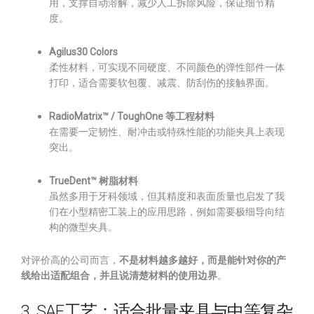
用，支撑自动溶解，减少人工拆除风险，保证细节精
度。
Agilus30 Colors
柔性材料，可实现不同硬度、不同颜色的弹性部件一体
打印，适合需要软包覆、减震、防刮伤的接触界面。
RadioMatrix™ / ToughOne 等工程材料
在需要一定韧性、耐冲击或特殊性能的功能夹具上表现
突出。
TrueDent™ 树脂材料
虽然多用于牙科领域，但其精度和表面质量也启发了我
们在小型精密工装上的应用思路，例如需要极细导向结
构的微型夹具。
对评价高的公司而言，
不是材料越多越好，而是能针对你的产
线给出适配组合，并且说清楚材料的使用边界
。
3. SAF工艺：适合批量夹具与中等复杂