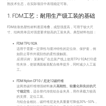
熟技术生态，在实际项目中表现稳定可靠。
1. FDM工艺：耐用生产级工装的基础
FDM依靠热塑性材料逐层堆叠，成型强度高，可用于较大尺
寸、结构简单且对强度要求较高的工装夹具。典型材料包括：
FDM TPU 92A
适用于需要一定弹性与缓冲特性的定位块、保护套，例
如防止零件外观刮伤的柔性接触面。
应用示例：
某家电厂在总装产线上使用TPU 92A打印柔
性夹块，使玻璃面板装配合格率提升，同时减少人工返
工。
FDM Nylon CF10 / 尼龙12碳纤维
这两类碳纤维增强材料兼具
高刚性、轻量化和良好的尺
寸稳定性
，适合替代传统铝合金夹具，用作承载力较高
的支撑、定位工装。
与铝合金相比，碳纤维尼龙夹具重量可降低30%–50%，