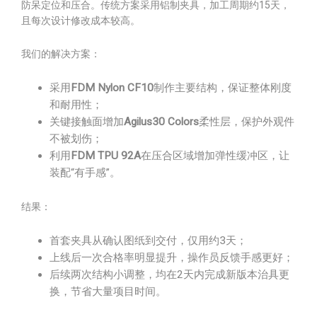
防呆定位和压合。传统方案采用铝制夹具，加工周期约15天，
且每次设计修改成本较高。
我们的解决方案：
采用
FDM Nylon CF10
制作主要结构，保证整体刚度
和耐用性；
关键接触面增加
Agilus30 Colors
柔性层，保护外观件
不被划伤；
利用
FDM TPU 92A
在压合区域增加弹性缓冲区，让
装配“有手感”。
结果：
首套夹具从确认图纸到交付，仅用约3天；
上线后一次合格率明显提升，操作员反馈手感更好；
后续两次结构小调整，均在2天内完成新版本治具更
换，节省大量项目时间。