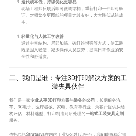
迭代成本低，持续优化更容易
现场工程师反馈后即可微调结构，重新打印一件即可验
证。对频繁变更图纸的项目尤其友好，大大降低试错成
本。
轻量化与人体工学改善
通过中空结构、局部加筋、碳纤维增强等方式，使工装
既坚固又轻便，减少操作人员疲劳，提高日常作业的安
全性和舒适度。
二、我们是谁：专注3D打印解决方案的工
装夹具伙伴
我们是一家
专业从事3D打印方案与装备的公司
，长期服务汽
车、3C电子、医疗器械、家电、教育等行业，为客户提供从结
构评估、材料选型、打印制造到后处理的
一站式工装夹具定制
服务。
依托包括
Stratasys
在内的工业级3D打印平台，我们能够稳定提