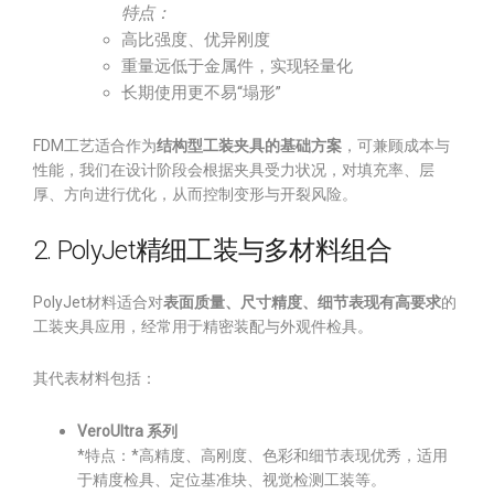
特点：
高比强度、优异刚度
重量远低于金属件，实现轻量化
长期使用更不易“塌形”
FDM工艺适合作为
结构型工装夹具的基础方案
，可兼顾成本与
性能，我们在设计阶段会根据夹具受力状况，对填充率、层
厚、方向进行优化，从而控制变形与开裂风险。
2. PolyJet精细工装与多材料组合
PolyJet材料适合对
表面质量、尺寸精度、细节表现有高要求
的
工装夹具应用，经常用于精密装配与外观件检具。
其代表材料包括：
VeroUltra 系列
*特点：*高精度、高刚度、色彩和细节表现优秀，适用
于精度检具、定位基准块、视觉检测工装等。