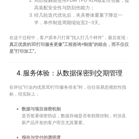
局部接触面使用
FDM TPU 92A
做柔性包覆，提
高装配安全性与防刮伤能力；
经几轮迭代优化后，夹具整体重量下降近一
半，单件制造周期缩短至2–3天。
在这个过程中，客户原本只打算“找人打几个样件”，最后发现：
真正优质的3D打印服务更像“工程咨询+制造”的组合，而不仅仅
是“打印加工”。
4. 服务体验：从数据保密到交期管理
在评估“行业内优质3D打印服务排名”时，往往容易忽视软性指
标，但实际上：
数据与项目保密机制
是否签署保密协议，数据存储是否有权限控制，对涉及
新产品开发的客户而言尤其重要。
报价与交付的透明度