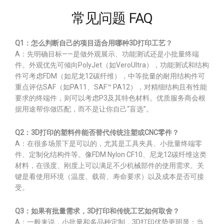
常见问题 FAQ
Q1：怎么判断自己的项目适合用哪种3D打印工艺？
A：先明确目标——是做外观展示、功能测试还是小批量终端
件。外观优先可倾向PolyJet（如VeroUltra），功能测试和结构
件可考虑FDM（如尼龙12碳纤维），中等批量的耐用结构件可
重点评估SAF（如PA11、SAF™ PA12），对精细结构且有性能
要求的终端件，则可以考虑P3及其特色材料。优质服务商会根
据用途帮你做匹配，而不是让你自己“盲选”。
Q2：3D打印的塑料件能否替代传统注塑或CNC零件？
A：在很多场景下是可以的，尤其是工具夹具、小批量终端零
件、定制化结构件等。像FDM Nylon CF10、尼龙12碳纤维这类
材料，在强度、刚度上可以满足不少机械部件的使用需求。关
键是看使用环境（温度、载荷、寿命要求）以及成本是否可接
受。
Q3：如果有批量需求，3D打印和传统工艺如何取舍？
A：一般来说，小批量和多品种定制，3D打印优势更明显；当