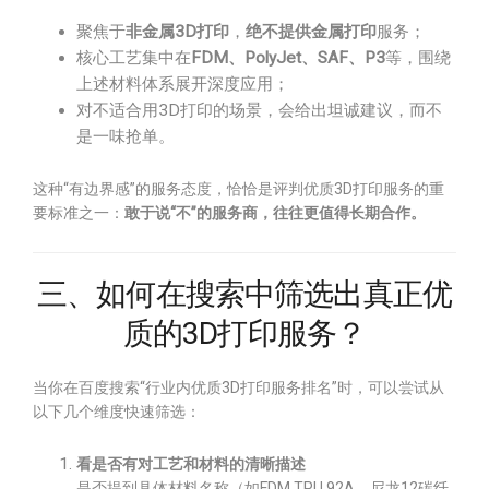
聚焦于
非金属3D打印
，
绝不提供金属打印
服务；
核心工艺集中在
FDM、PolyJet、SAF、P3
等，围绕
上述材料体系展开深度应用；
对不适合用3D打印的场景，会给出坦诚建议，而不
是一味抢单。
这种“有边界感”的服务态度，恰恰是评判优质3D打印服务的重
要标准之一：
敢于说“不”的服务商，往往更值得长期合作。
三、如何在搜索中筛选出真正优
质的3D打印服务？
当你在百度搜索“行业内优质3D打印服务排名”时，可以尝试从
以下几个维度快速筛选：
看是否有对工艺和材料的清晰描述
是否提到具体材料名称（如FDM TPU 92A、尼龙12碳纤