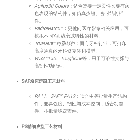
Agilus30 Colors
：适合需要一定柔性又要有颜
色表现的结构件，如仿真按钮、密封结构样
件。
RadioMatrix™
：更偏向医疗影像相关应用，可
模拟不同X射线衰减特性的材料。
TrueDent™树脂材料
：面向牙科行业，可打印
高度逼真的牙科修复体和模型。
WSS™150
、
ToughOne
等：用于可溶性支撑与
高韧性功能件。
SAF粉床熔融工艺材料
PA11
、
SAF™ PA12
：适合中等批量生产结构
件，兼具强度、韧性与成本控制，适合功能
件、小批量终端零件。
P3精细成型工艺材料