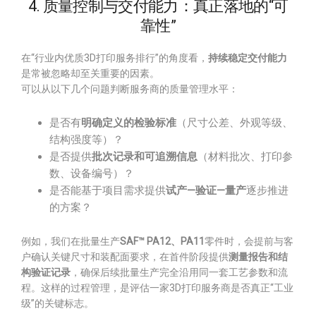
4. 质量控制与交付能力：真正落地的“可
靠性”
在“行业内优质3D打印服务排行”的角度看，
持续稳定交付能力
是常被忽略却至关重要的因素。
可以从以下几个问题判断服务商的质量管理水平：
是否有
明确定义的检验标准
（尺寸公差、外观等级、
结构强度等）？
是否提供
批次记录和可追溯信息
（材料批次、打印参
数、设备编号）？
是否能基于项目需求提供
试产—验证—量产
逐步推进
的方案？
例如，我们在批量生产
SAF™ PA12、PA11
零件时，会提前与客
户确认关键尺寸和装配面要求，在首件阶段提供
测量报告和结
构验证记录
，确保后续批量生产完全沿用同一套工艺参数和流
程。这样的过程管理，是评估一家3D打印服务商是否真正“工业
级”的关键标志。