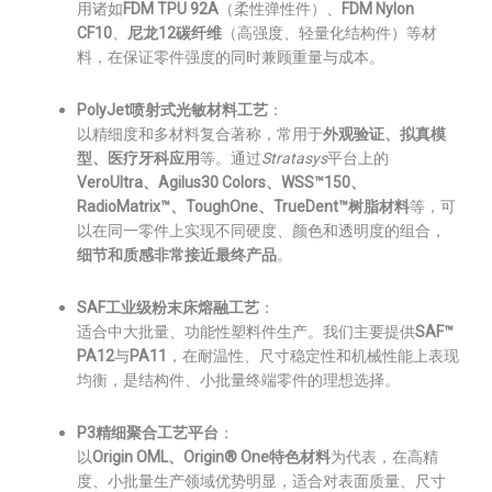
用诸如
FDM TPU 92A
（柔性弹性件）、
FDM Nylon
CF10
、
尼龙12碳纤维
（高强度、轻量化结构件）等材
料，在保证零件强度的同时兼顾重量与成本。
PolyJet喷射式光敏材料工艺
：
以精细度和多材料复合著称，常用于
外观验证、拟真模
型、医疗牙科应用
等。通过
Stratasys
平台上的
VeroUltra、Agilus30 Colors、WSS™150、
RadioMatrix™、ToughOne、TrueDent™树脂材料
等，可
以在同一零件上实现不同硬度、颜色和透明度的组合，
细节和质感非常接近最终产品
。
SAF工业级粉末床熔融工艺
：
适合中大批量、功能性塑料件生产。我们主要提供
SAF™
PA12
与
PA11
，在耐温性、尺寸稳定性和机械性能上表现
均衡，是结构件、小批量终端零件的理想选择。
P3精细聚合工艺平台
：
以
Origin OML、Origin® One特色材料
为代表，在高精
度、小批量生产领域优势明显，适合对表面质量、尺寸