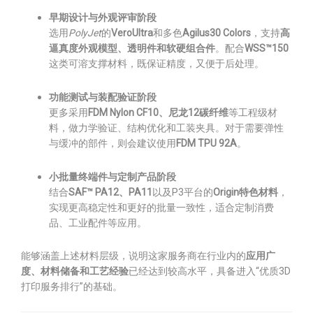
早期设计与外观评审阶段
选用
PolyJet
的
VeroUltra
和多色
Agilus30 Colors
，支持
高
逼真度外观模型、透明件和软硬组合件
。配合
WSS™150
这类可溶支撑材料，既保证精度，又便于后处理。
功能测试与装配验证阶段
更多采用
FDM Nylon CF10、尼龙12碳纤维
等工程级材
料，做力学验证、结构优化和工装夹具。对于需要弹性
与缓冲的部件，则会建议使用
FDM TPU 92A
。
小批量终端件与定制产品阶段
结合
SAF™ PA12、PA11
以及P3平台的
Origin特色材料
，
实现更高稳定性和更好的批量一致性，适合定制消费
品、工业配件等应用。
能够涵盖上述材料层级，说明这家服务商在行业内的
应用广
度、材料储备和工艺经验
已经达到较高水平，具备进入“优质3D
打印服务排行”的基础。