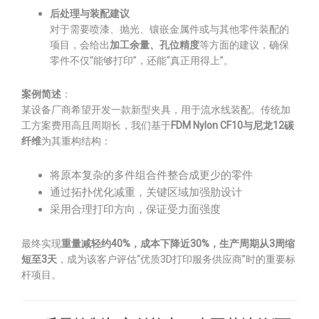
后处理与装配建议
对于需要喷漆、抛光、镶嵌金属件或与其他零件装配的
项目，会给出
加工余量、孔位精度
等方面的建议，确保
零件不仅“能够打印”，还能“真正用得上”。
案例简述
：
某设备厂商希望开发一款新型夹具，用于流水线装配。传统加
工方案费用高且周期长，我们基于
FDM Nylon CF10与尼龙12碳
纤维
为其重构结构：
将原本复杂的多件组合件整合成更少的零件
通过拓扑优化减重，关键区域加强肋设计
采用合理打印方向，保证受力面强度
最终实现
重量减轻约40%，成本下降近30%，生产周期从3周缩
短至3天
，成为该客户评估“优质3D打印服务供应商”时的重要标
杆项目。