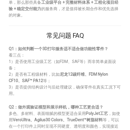
单，那么那些具备
工业级平台 + 完整材料体系 + 工程化项目经
验 + 稳定交付能力
的服务商，才是值得被长期合作和优先选择
的对象。
常见问题 FAQ
Q1：如何判断一个3D打印服务适不适合做功能性零件？
看三点：
1）是否使用工业级工艺（如FDM、SAF等）而非简单桌面设
备；
2）是否有工程级材料，比如
尼龙12碳纤维、FDM Nylon
CF10、SAF™ PA12
等；
3）是否提供结构设计与后处理建议，确保零件在真实工况下可
用。
Q2：做外观验证模型和展示样机，哪种工艺更合适？
多色、多材料、表面细腻的模型更适合采用
PolyJet工艺
，如使
用
VeroUltra、Agilus30 Colors、TrueDent™树脂材料
等，可以
在一个打印件上同时呈现不同硬度、透明度和颜色，实现接近