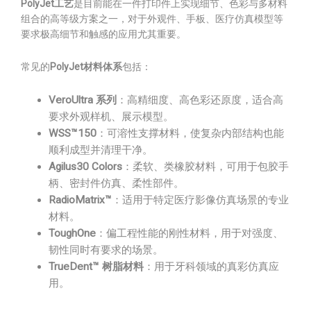
PolyJet工艺
是目前能在一件打印件上实现细节、色彩与多材料
组合的高等级方案之一，对于外观件、手板、医疗仿真模型等
要求极高细节和触感的应用尤其重要。
常见的
PolyJet材料体系
包括：
VeroUltra 系列
：高精细度、高色彩还原度，适合高
要求外观样机、展示模型。
WSS™150
：可溶性支撑材料，使复杂内部结构也能
顺利成型并清理干净。
Agilus30 Colors
：柔软、类橡胶材料，可用于包胶手
柄、密封件仿真、柔性部件。
RadioMatrix™
：适用于特定医疗影像仿真场景的专业
材料。
ToughOne
：偏工程性能的刚性材料，用于对强度、
韧性同时有要求的场景。
TrueDent™ 树脂材料
：用于牙科领域的真彩仿真应
用。