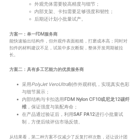
外观壳体需要较高精度与细节；
内部支架、卡扣需要足够强度和韧性；
后期还计划小批量试产。
方案一：单一FDM服务商
能快速输出结构件，但外观件表面粗糙，打磨成本高；同时对
扣件的材料建议不足，试装中多次断裂，整体开发周期被拉
长。
方案二：具有多工艺能力的优质服务商
采用
PolyJet VeroUltra
制作外观样机，实现真实色彩
与细节展示；
内部结构与卡扣选用
FDM Nylon CF10或尼龙12碳纤
维
，保证强度与装配寿命；
在产品通过验证后，利用
SAF PA12
进行小批量试
制，方便后续评估市场反馈。
从结果看，第二种方案不仅减少了反复打样次数，还让设计团