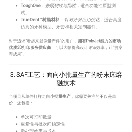
ToughOne
：
兼顾韧性与刚性
，适合功能性原型测
试。
TrueDent™树脂材料
：
针对牙科应用优化
，适合高度
仿真的牙科模型、牙套和相关定制器件。
对于追求“看起来就像量产件”的用户，
拥有PolyJet能力的市场
优质3D打印服务供应商
，可以大幅提高设计评审效率，让“提案
即成果”。
3. SAF工艺：面向小批量生产的粉末床熔
融技术
当项目从单件打样走向
小批量生产
，你需要关注的不仅是单
价，还包括：
单次可打印数量
重复性与批次间稳定性
后处理效率与成本