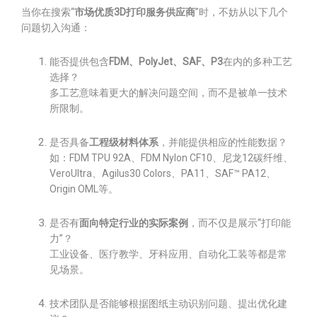
当你在搜索“
市场优质3D打印服务供应商
”时，不妨从以下几个
问题切入沟通：
能否提供包含
FDM、PolyJet、SAF、P3
在内的多种工艺
选择？
多工艺意味着更大的解决问题空间，而不是被单一技术
所限制。
是否具备
工程级材料体系
，并能提供相应的性能数据？
如：FDM TPU 92A、FDM Nylon CF10、尼龙12碳纤维、
VeroUltra、Agilus30 Colors、PA11、SAF™ PA12、
Origin OML等。
是否有
面向特定行业的实际案例
，而不仅是展示“打印能
力”？
工业设备、医疗教学、牙科应用、自动化工装等都是常
见场景。
技术团队是否能够根据图纸主动识别问题、提出优化建