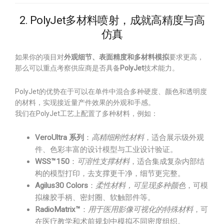
2. PolyJet多材料喷射，成就高精度与高
仿真
如果你的项目对
外观细节、表面精度和多材料模拟
要求更高，
那么可以重点考察供应商是否具备
PolyJet
技术能力。
PolyJet的优势在于可以在单件中混合多种硬度、颜色和透明度
的材料，实现接近量产件效果的外观和手感。
我们在PolyJet工艺上配置了多种材料，例如：
VeroUltra 系列
：
高精细刚性材料
，适合展示级外观
件、色彩丰富的设计模型与工业设计验证。
WSS™150
：
可溶性支撑材料
，适合集成复杂内部结
构的模型打印，去支撑更干净，细节更完整。
Agilus30 Colors
：
柔性材料，可呈现多种颜色
，可模
拟橡胶手柄、密封圈、软触部件等。
RadioMatrix™
：
用于医用影像可视化的特殊材料
，可
在医疗教学和术前规划中模拟不同密度组织。