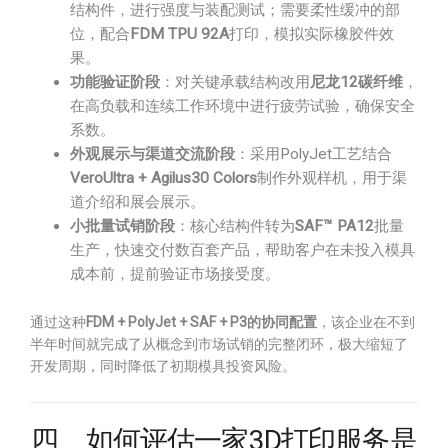
结构件，进行强度与装配测试；需要柔性缓冲的部
位，配合
FDM TPU 92A
打印，模拟实际橡胶件效
果。
功能验证阶段
：对关键承载结构改用
尼龙12碳纤维
，
在高负载和连续工作环境中进行疲劳试验，确保安全
系数。
外观展示与渠道交流阶段
：采用PolyJet工艺结合
VeroUltra + Agilus30 Colors
制作外观样机，用于渠
道介绍和展会展示。
小批量试销阶段
：核心结构件转为
SAF™ PA12
批量
生产，快速交付数百套产品，帮助客户在未投入模具
成本前，提前验证市场接受度。
通过这种
FDM + PolyJet + SAF + P3的协同配置
，该企业在不到
半年时间就完成了从概念到市场试销的完整闭环，极大缩短了
开发周期，同时降低了初期模具投资风险。
四、如何评估一家3D打印服务是