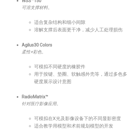
WSS™150
可溶支撑材料
。
适合复杂结构和细小间隙
溶解支撑后表面更干净，减少人工处理损伤
Agilus30 Colors
柔性+彩色
。
可模拟不同硬度的橡胶件
用于按键、垫圈、软触感外壳等，通过多色多
硬度展示设计意图
RadioMatrix™
针对医疗影像应用
。
可模拟在X光及影像设备下的不同显影密度
适合教学用模型和术前规划模型的开发