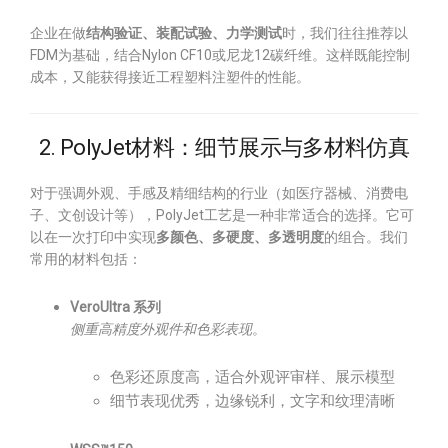
企业在做
结构验证、装配试验、力学测试
时，我们往往推荐以
FDM为基础，结合Nylon CF10或尼龙12碳纤维。这样既能控制
成本，又能获得接近工程塑料注塑件的性能。
2. PolyJet材料：细节展示与多材料仿真
对于强调外观、手感及精细结构的行业（如医疗器械、消费电
子、文创设计等），PolyJet工艺是一种非常适合的选择。它可
以在一次打印中实现
多颜色、多硬度、多透明度
的组合。我们
常用的材料包括：
VeroUltra 系列
侧重高精度外观件和色彩表现
。
色彩还原度高，适合外观评审样、展示模型
细节表现优秀，边缘锐利，文字和纹理清晰