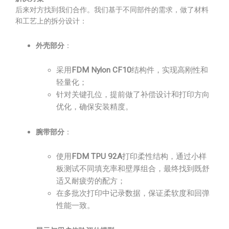
后来对方找到我们合作。我们基于不同部件的需求，做了材料
和工艺上的拆分设计：
外壳部分
：
采用
FDM Nylon CF10
结构件，实现高刚性和
轻量化；
针对关键孔位，提前做了补偿设计和打印方向
优化，确保安装精度。
腕带部分
：
使用
FDM TPU 92A
打印柔性结构，通过小样
板测试不同填充率和壁厚组合，最终找到既舒
适又耐疲劳的配方；
在多批次打印中记录数据，保证柔软度和回弹
性能一致。