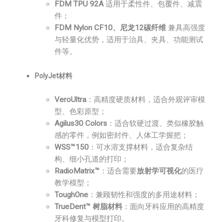
FDM TPU 92A
适用于柔性件、包覆件、减震
件；
FDM Nylon CF10、尼龙12碳纤维
兼具高强度
与轻量化优势，适用于治具、夹具、功能测试
件等。
PolyJet材料
VeroUltra
：高精度硬质材料，适合外观评审模
型、色彩原型；
Agilus30 Colors
：适合软硬过渡、类似橡胶触
感的零件，例如密封件、人体工学握把；
WSS™150
：可水溶支撑材料，适合复杂结
构、细小孔道的打印；
RadioMatrix™
：适合需要
放射学可视化
的医疗
教学模型；
ToughOne
：兼顾韧性和强度的多用途材料；
TrueDent™ 树脂材料
：面向牙科应用的高精度
牙科修复与模型打印。