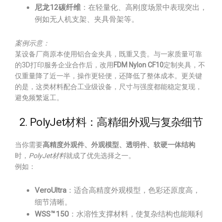
尼龙12碳纤维
：在轻量化、高刚度场景中表现突出，
例如无人机支架、夹具骨架等。
案例示意：
某设备厂商原本使用铝合金夹具，既重又贵。与一家质量可靠
的3D打印服务企业合作后，改用
FDM Nylon CF10
定制夹具，不
仅重量降了近一半，操作更轻便，还降低了整体成本。更关键
的是，这类材料配合工业级设备，尺寸与强度都能稳定复现，
避免频繁返工。
2. PolyJet材料：高精细外观与复杂细节
当你需要
高精度外观件、外观模型、透明件、软硬一体结构
时，
PolyJet材料
就成了优先选择之一。
例如：
VeroUltra
：适合高精度外观模型，色彩还原度高，
细节清晰。
WSS™150
：水溶性支撑材料，使复杂结构也能顺利