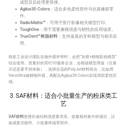
成型且后处理更简便。
Agilus30 Colors
：适合多色柔性部件与仿真橡胶零
件。
RadioMatrix™
：可用于医疗影像相关模型打印。
ToughOne
：用于需要兼顾强度与韧性的应用场景。
TrueDent™树脂材料
：支持逼真的牙科模型与相关应
用。
很多工业设计团队在做外观评审时，会把“灰模+精细彩色模型”
结合使用。质量好的3D打印服务企业，会根据模型用途（仅展
示还是要手持体验），选择合适的PolyJet材料组合，比如用
VeroUltra做精细外观，再配合Agilus30 Colors实现局部柔性区
域。
3. SAF材料：适合小批量生产的粉床类工
艺
SAF材料
更擅长做结构强度要求高、批量相对集中的项目，比
如成套功能件、小批量终端零部件。