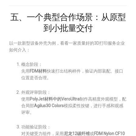
五、一个典型合作场景：从原型
到小批量交付
以一款新型设备外壳为例，看看一家质量好的3D打印服务企业
如何介入：
概念阶段：
先用
FDM材料
快速打出结构样件，验证内部装配、接口
位置是否合理。
外观评审阶段：
使用
PolyJet材料中的VeroUltra
制作高精度外观模型，配
合局部
Agilus30 Colors
模拟柔性按键，进行手感和观感
评审。
功能验证阶段：
对关键受力组件，采用
尼龙12碳纤维
或
FDM Nylon CF10