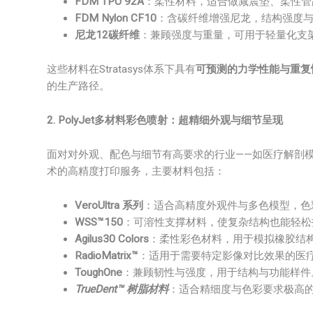
FDM TPU 92A
：柔性材料，适合做减震垫、柔性管
FDM Nylon CF10
：含碳纤维增强尼龙，结构强度
尼龙12碳纤维
：兼顾强度与重量，可用于轻量化支
这些材料在Stratasys体系下具有
可预测的力学性能与重复
的生产路径。
2. PolyJet多材料彩色喷射：超精细外观与细节呈现
面对对外观、配色与细节有高要求的行业——如医疗解剖模型、
术的高精度打印服务，主要材料包括：
VeroUltra 系列
：适合高精度外观件与多色模型，色
WSS™150
：可溶性支撑材料，使复杂结构也能轻松
Agilus30 Colors
：柔性彩色材料，用于模拟橡胶结
RadioMatrix™
：适用于需要特定影像对比效果的医
ToughOne
：兼顾韧性与强度，用于结构与功能样件
TrueDent™ 树脂材料
：适合精细度与色彩要求极高