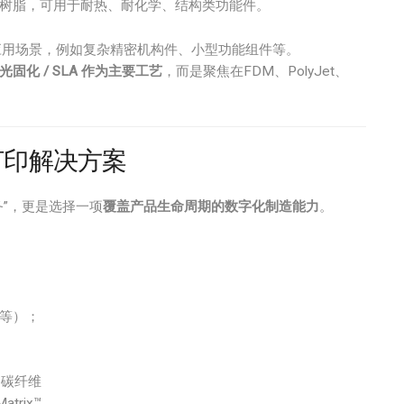
树脂，可用于耐热、耐化学、结构类功能件。
应用场景，例如复杂精密机构件、小型功能组件等。
固化 / SLA 作为主要工艺
，而是聚焦在FDM、PolyJet、
打印解决方案
务”，更是选择一项
覆盖产品生命周期的数字化制造能力
。
等）；
12碳纤维
atrix™