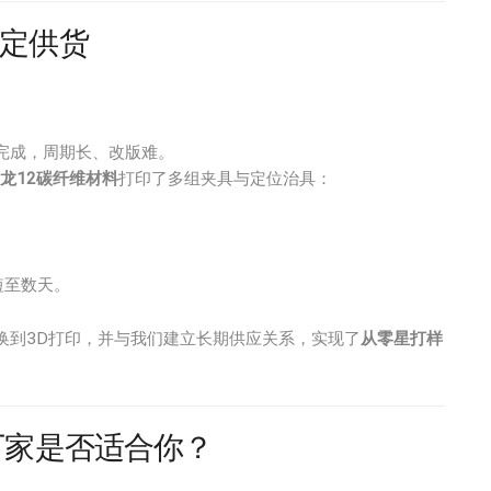
定供货
完成，周期长、改版难。
 与尼龙12碳纤维材料
打印了多组夹具与定位治具：
；
短至数天。
换到3D打印，并与我们建立长期供应关系，实现了
从零星打样
厂家是否适合你？