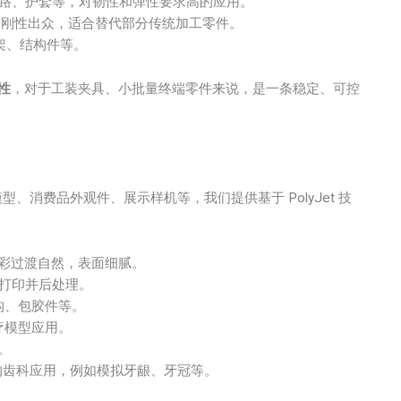
路、护套等，对韧性和弹性要求高的应用。
与刚性出众，适合替代部分传统加工零件。
架、结构件等。
性
，对于工装夹具、小批量终端零件来说，是一条稳定、可控
消费品外观件、展示样机等，我们提供基于 PolyJet 技
彩过渡自然，表面细腻。
打印并后处理。
构、包胶件等。
疗模型应用。
。
的齿科应用，例如模拟牙龈、牙冠等。