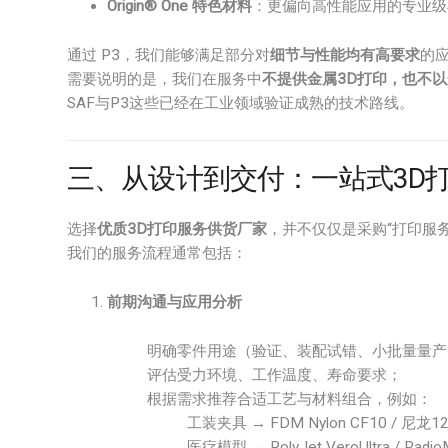
Origin® One 特色材料
：更偏向高性能应用的专业级
通过 P3，我们能够满足部分对
细节与性能均有高要求
的
需要说明的是，我们在服务中
不提供金属3D打印，也不以光
SAF与P3这些已经在工业领域验证成熟的技术路线。
三、从设计到交付：一站式3D
选择
优质3D打印服务供货厂家
，并不仅仅是采购“打印服
我们的服务流程通常包括：
前期沟通与应用分析
明确零件用途（验证、装配试错、小批量量产
评估受力环境、工作温度、寿命要求；
根据需求推荐合适工艺与材料组合，例如：
工装夹具 → FDM Nylon CF10 / 尼龙
医疗模型 → PolyJet VeroUltra / RadioM