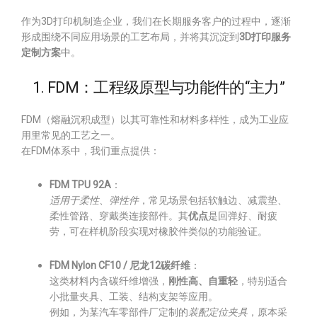
作为3D打印机制造企业，我们在长期服务客户的过程中，逐渐
形成围绕不同应用场景的工艺布局，并将其沉淀到
3D打印服务
定制方案
中。
1. FDM：工程级原型与功能件的“主力”
FDM（熔融沉积成型）以其可靠性和材料多样性，成为工业应
用里常见的工艺之一。
在FDM体系中，我们重点提供：
FDM TPU 92A
：
适用于柔性、弹性件
，常见场景包括软触边、减震垫、
柔性管路、穿戴类连接部件。其
优点
是回弹好、耐疲
劳，可在样机阶段实现对橡胶件类似的功能验证。
FDM Nylon CF10 / 尼龙12碳纤维
：
这类材料内含碳纤维增强，
刚性高、自重轻
，特别适合
小批量夹具、工装、结构支架等应用。
例如，为某汽车零部件厂定制的
装配定位夹具
，原本采