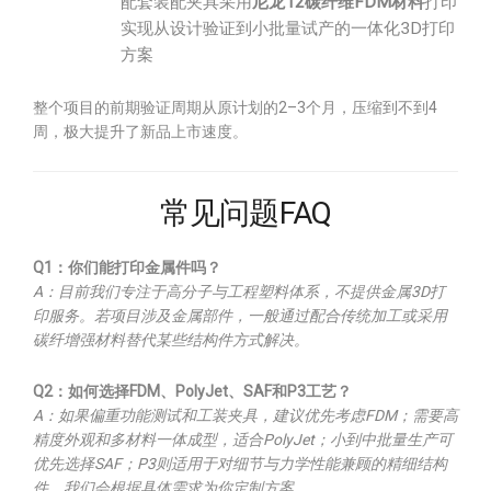
配套装配夹具采用
尼龙12碳纤维FDM材料
打印
实现从设计验证到小批量试产的一体化3D打印
方案
整个项目的前期验证周期从原计划的2–3个月，压缩到不到4
周，极大提升了新品上市速度。
常见问题FAQ
Q1：你们能打印金属件吗？
A：目前我们专注于高分子与工程塑料体系，不提供金属3D打
印服务。若项目涉及金属部件，一般通过配合传统加工或采用
碳纤增强材料替代某些结构件方式解决。
Q2：如何选择FDM、PolyJet、SAF和P3工艺？
A：如果偏重功能测试和工装夹具，建议优先考虑FDM；需要高
精度外观和多材料一体成型，适合PolyJet；小到中批量生产可
优先选择SAF；P3则适用于对细节与力学性能兼顾的精细结构
件。我们会根据具体需求为你定制方案。