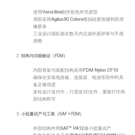
使用
VeroUltra
制作彩色外壳原型
局部采用
Agilus30 Colors
模拟硅胶按键和防滑
橡胶条
工业设计团队能在数天内完成外观评审与手感
调整
结构与功能验证（FDM）
内部骨架与装配结构采用
FDM Nylon CF10
确保在安装电路板、连接器、电池等部件时具
备足够强度
多轮设计迭代中，只需改3D文件，重新打印局
部结构即可
小批量试产与工装（SAF + FDM）
外部结构件用
SAF™ PA12
做小批量试产