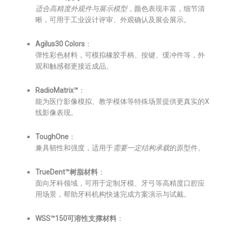
适合高精度外观件与展示模型
，颜色表现丰富，细节清
晰，可用于工业设计评审、外观确认及展会展示。
Agilus30 Colors
：
弹性彩色材料，可模拟橡胶手柄、按键、缓冲件等，外
观和触感都更接近成品。
RadioMatrix™
：
能为医疗影像模拟、教学模体等特殊场景提供更真实的X
线影像表现。
ToughOne
：
兼具韧性和强度，适用于
需要一定结构承载
的原型件。
TrueDent™树脂材料
：
面向牙科领域，可用于定制牙模、牙弓等高精度口腔应
用场景，帮助牙科机构快速完成方案演示与试戴。
WSS™150可溶性支撑材料
：