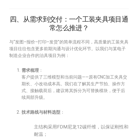
四、从需求到交付：一个工装夹具项目通
常怎么推进？
与“发图–报价–打印–发货”的简单流程不同，高质量的工装夹具
项目往往包含更多前期沟通与设计优化环节。以我们与某电子
制造企业合作的治具项目为例：
需求梳理
：
客户提供了三维模型和当前问题——原有CNC加工夹具交
期长、小改动成本高。我们在了解其生产节拍、操作方
式、接触载荷后，建议将其拆分为可替换模块，便于后
续局部升级。
技术路线与材料选型
：
主结构采用FDM尼龙12碳纤维，以保证刚性和
耐温；