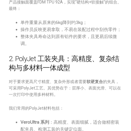
产品接触面覆盖FDM TPU 92A，实现“硬结构+软接触”的组合。
最终：
单件重量从原来的6kg降到约3kg；
操作员反映更易拿取，不易在装配过程中刮伤零件；
整体夹具寿命达到原有铝件的要求，且更易后续微
调。
2. PolyJet 工装夹具：高精度、复杂结
构与多材料一体成型
对于要求更高尺寸精度、复杂外形或者需要
软硬复合
的夹具，
可采用PolyJet工艺。其优势在于：层厚小、表面光滑、可以在
一次打印中使用多种材料。
我们常用的PolyJet材料包括：
VeroUltra 系列
：高精度、表面细腻，适合做精密装
配夹具、检测工装的关键定位面。