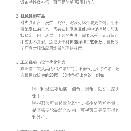
设备特性做补偿，而不是简单“照图打印”。
机械性能可靠
对夹具而言，
刚性、韧性、耐疲劳
比外观更关键。用于
装配定位的夹具，需要在长期反复使用中保持尺寸与形
状稳定；用于测试、压装的夹具，需要承受一定载荷而
不变形不开裂。这取决于
材料选择
和
工艺参数
，也反映
了厂商对现场应用场景的理解程度。
工艺经验与设计优化能力
真正懂工装夹具的3D打印厂商，不会只是执行打印，还
会根据你提供的2D图、3D模型提出建议，例如：
哪些区域需要加筋、倒角、圆角，以防止应力
集中；
哪些部位可做轻量化设计，减少材料和重量；
是否需要软硬组合结构、可视窗口等便于操作
和维护。