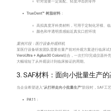
针对需要一定装配、轻度冲击的零件
TrueDent™ 树脂材料
：
高拟真度牙科类材料，可用于定制化牙模、临
颜色和半透明质感贴近真实口腔环境
案例片段：医疗设备外观样机
某医疗设备研发团队需要在量产前对外观方案进行临床试穿与医生访
VeroUltra + Agilus30 Colors
组合，一次打印完成仪器外
大幅缩短了从外观设计到临床验证的周期。
3. SAF材料：面向小批量生产
当企业希望进入“
从打样走向小批量生产
”阶段时，SAF
PA11
：