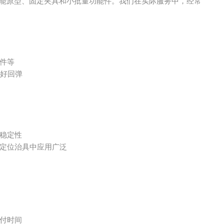
能原型、固定夹具和小批量功能件。我们在实际服务中，经常
件等
较好回弹
稳定性
定位治具中应用广泛
付时间