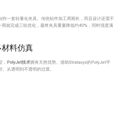
制作一套轻量化夹具。传统铝件加工周期长，而且设计还需不
一周就完成三轮优化，最终夹具重量降低约40%，同时强度满
与多材料仿真
型，
PolyJet技术
拥有天然优势。借助Stratasys的PolyJet平
软、从透明到不透明的过渡。