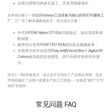
后期为调整结构多次返工，开发周期被拖长
后来他们换了一家
以Stratasys工业设备为核心的3D打印服务工
厂
，工厂在了解其佩戴场景后，给出组合方案：
外壳用
FDM Nylon CF10
做功能验证，保证强度和装
配精度；
腕带部分使用
FDM TPU 92A
模拟真实佩戴效果；
外观展示样件则使用
PolyJet的VeroUltra + Agilus30
Colors
做高精度彩色模型，用于内部评审和对外展
示。
经过2～3轮快速迭代，该企业不仅缩短了产品验证周期，也在
早期就确定了后续小批量生产的工艺路线——这就是“能打”与“打
得好”的差距。
常见问题 FAQ