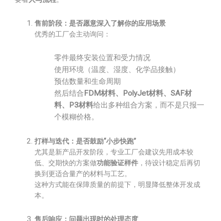
售前阶段：是否愿意深入了解你的应用场景
优秀的工厂会主动询问：
零件最终安装位置和受力情况
使用环境（温度、湿度、化学品接触）
预估数量和生命周期
然后结合
FDM材料、PolyJet材料、SAF材
料、P3材料
给出多种组合方案，而不是只报一
个模糊价格。
打样与迭代：是否鼓励“小步快跑”
尤其是新产品开发阶段，专业工厂会建议先用成本较
低、交期快的方案做
功能验证样件
，待设计稳定后再切
换到更适合量产的材料与工艺。
这种方式能在保障质量的前提下，明显降低整体开发成
本。
售后响应：问题出现时的处理态度