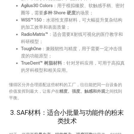
Agilus30 Colors
：用于模拟橡胶、软触感手柄、密封
圈等，需要
多种 Shore 硬度
的场景；
WSS™150
：水溶性支撑材料，可大幅提升复杂结构
的加工效率和表面质量；
RadioMatrix™
：适合需要X射线可视化的医疗教学和
科研模型；
ToughOne
：兼顾韧性与精度，用于需要一定冲击强
度的功能原型；
TrueDent™ 树脂材料
：针对牙科应用，可用于高拟真
的牙科模型和相关应用。
懂得区分并合理搭配这些材料的工厂，往往能把同一台设备的
价值发挥到最大，让客户在
精度、强度、触感和外观
之间找到
平衡。
3. SAF材料：适合小批量与功能件的粉末
类技术