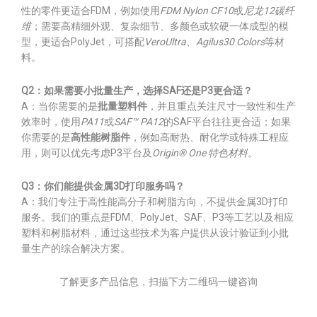
性的零件更适合FDM，例如使用
FDM Nylon CF10
或
尼龙12碳纤
维
；需要高精细外观、复杂细节、多颜色或软硬一体成型的模
型，更适合PolyJet，可搭配
VeroUltra
、
Agilus30 Colors
等材
料。
Q2：如果需要小批量生产，选择SAF还是P3更合适？
A：当你需要的是
批量塑料件
，并且重点关注尺寸一致性和生产
效率时，使用
PA11
或
SAF™ PA12
的SAF平台往往更合适；如果
你需要的是
高性能树脂件
，例如高耐热、耐化学或特殊工程应
用，则可以优先考虑P3平台及
Origin® One 特色材料
。
Q3：你们能提供金属3D打印服务吗？
A：我们专注于高性能高分子和树脂方向，不提供金属3D打印
服务。我们的重点是FDM、PolyJet、SAF、P3等工艺以及相应
塑料和树脂材料，通过这些技术为客户提供从设计验证到小批
量生产的综合解决方案。
了解更多产品信息，扫描下方二维码一键咨询