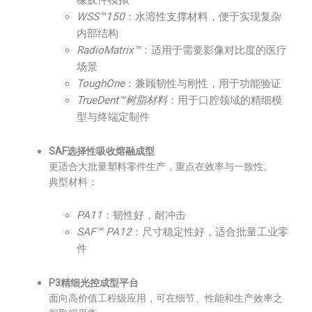
橡胶件模拟
WSS™150
：水溶性支撑材料，便于实现复杂
内部结构
RadioMatrix™
：适用于需要影像对比度的医疗
场景
ToughOne
：兼顾韧性与刚性，用于功能验证
TrueDent™树脂材料
：用于口腔领域的精细模
型与终端定制件
SAF选择性吸收熔融成型
更适合大批量塑料零件生产，重点在效率与一致性。
典型材料：
PA11
：韧性好，耐冲击
SAF™ PA12
：尺寸稳定性好，适合批量工业零
件
P3精细光控成型平台
面向高价值工程级应用，可在细节、性能和生产效率之