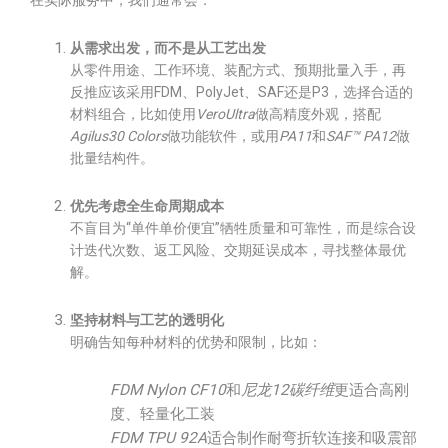
在实际服务中，我们通常会：
从需求出发，而不是从工艺出发
从零件用途、工作环境、装配方式、预期批量入手，再
反推应该采用FDM、PolyJet、SAF还是P3，选择合适的
材料组合，比如使用
VeroUltra
做高精度外观，搭配
Agilus30 Colors
做功能软件，或用
PA11
和
SAF™ PA12
做
批量结构件。
优先考虑全生命周期成本
不盲目为“单件单价便宜”牺牲质量和可靠性，而是综合设
计迭代次数、返工风险、交期延误成本，寻找整体最优
解。
坚持材料与工艺的透明化
明确告知每种材料的优势和限制，比如：
FDM Nylon CF10
和
尼龙12碳纤维
更适合高刚
度、轻量化工装
FDM TPU 92A
适合制作耐弯折软连接和吸震部