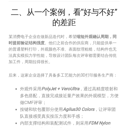
二、从一个案例，看“好与不好”
的差距
某消费电子企业在做新品迭代时，希望
缩短外观确认周期，同
时提前验证结构强度
。他们之前合作的供应商，只能提供单一
的普通塑料打印，外观颜色不准、表面纹理粗糙，结构件也无
法真实模拟力学性能，导致设计团队每次评审都需要结合传统
加工件，周期拉得很长。
后来，这家企业选择了具备多工艺能力的3D打印服务生产商：
外观件采用
PolyJet + VeroUltra
，通过高精度喷射和
多色搭配，直接完成接近量产效果的外观模型，方便
做CMF评审；
按键和软包覆部分使用
Agilus30 Colors
，让评审团
队直接感受真实按压力度和手感；
内部支撑结构和装配测试件，则采用
FDM Nylon