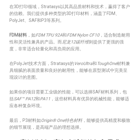
在3D打印领域，Stratasys以其高品质材料和技术，赢得了客户
的信赖。我们提供多种类型的3D打印材料，涵盖了FDM、
PolyJet、SAF和P3等系列。
FDM材料
，如
FDM TPU 92A
和
FDM Nylon CF10
，适合制造耐用
性和灵活性兼具的产品。而
尼龙12碳纤维
则提供了更强的强
度，非常适合轻量化和高负荷的应用。
在PolyJet技术方面，Stratasys的
VeroUltra
和
ToughOne
材料兼
具细腻的表面质量和良好的耐用性，能够在原型测试中完美呈
现设计的意图。
如果你的项目需要工业级的性能，可以选择SAF材料系列，包
括
SAF™ PA12
和
PA11
，这些材料具有优异的机械性能，能够适
应各种复杂环境。
最后，P3材料如
Origin® One特色材料
，能够提供高精度和极致
的细节展现，是高端产品的理想选择。