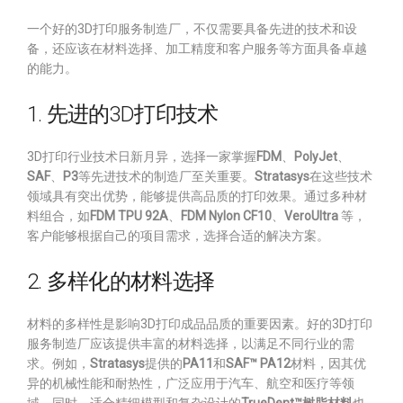
一个好的3D打印服务制造厂，不仅需要具备先进的技术和设
备，还应该在材料选择、加工精度和客户服务等方面具备卓越
的能力。
1. 先进的3D打印技术
3D打印行业技术日新月异，选择一家掌握
FDM
、
PolyJet
、
SAF
、
P3
等先进技术的制造厂至关重要。
Stratasys
在这些技术
领域具有突出优势，能够提供高品质的打印效果。通过多种材
料组合，如
FDM TPU 92A
、
FDM Nylon CF10
、
VeroUltra
等，
客户能够根据自己的项目需求，选择合适的解决方案。
2. 多样化的材料选择
材料的多样性是影响3D打印成品品质的重要因素。好的3D打印
服务制造厂应该提供丰富的材料选择，以满足不同行业的需
求。例如，
Stratasys
提供的
PA11
和
SAF™ PA12
材料，因其优
异的机械性能和耐热性，广泛应用于汽车、航空和医疗等领