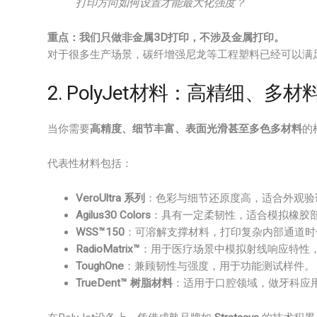
打印方向如何设置才能最大化强度？
重点：我们只做非金属3D打印，不涉及金属打印。
对于很多生产场景，碳纤增强尼龙等工程塑料已经可以满
2. PolyJet材料：高精细、
当你需要
高精度、细节丰富、表面光滑甚至多色多材料
的
代表性材料包括：
VeroUltra 系列
：色彩与细节还原度高，适合外观验
Agilus30 Colors
：具有一定柔韧性，适合模拟橡胶
WSS™150
：可溶解支撑材料，打印复杂内部通道时
RadioMatrix™
：用于医疗场景中模拟射线响应特性
ToughOne
：兼顾韧性与强度，用于功能测试样件。
TrueDent™ 树脂材料
：适用于口腔领域，做牙科应