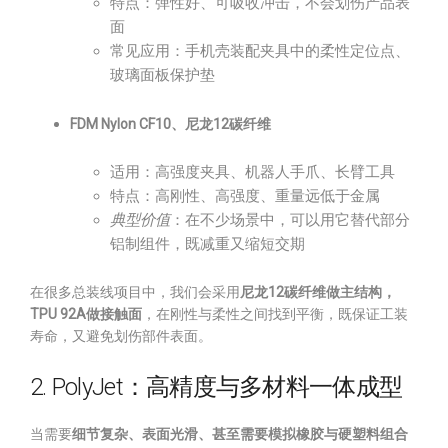
特点：弹性好、可吸收冲击，不会划伤产品表
面
常见应用：手机壳装配夹具中的柔性定位点、
玻璃面板保护垫
FDM Nylon CF10、尼龙12碳纤维
适用：高强度夹具、机器人手爪、长臂工具
特点：高刚性、高强度、重量远低于金属
典型价值
：在不少场景中，可以用它替代部分
铝制组件，既减重又缩短交期
在很多总装线项目中，我们会采用
尼龙12碳纤维做主结构，
TPU 92A做接触面
，在刚性与柔性之间找到平衡，既保证工装
寿命，又避免划伤部件表面。
2. PolyJet：高精度与多材料一体成型
当需要
细节复杂、表面光滑、甚至需要模拟橡胶与硬塑料组合