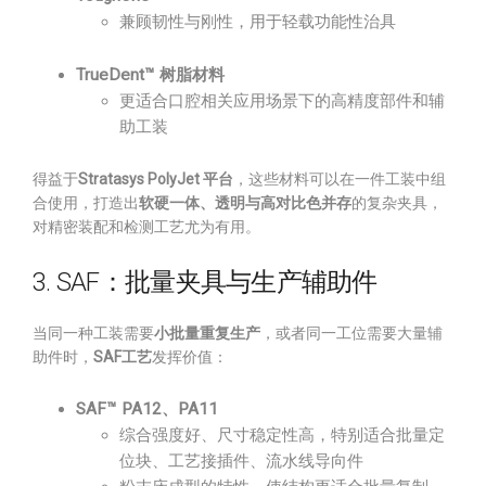
兼顾韧性与刚性，用于轻载功能性治具
TrueDent™ 树脂材料
更适合口腔相关应用场景下的高精度部件和辅
助工装
得益于
Stratasys PolyJet 平台
，这些材料可以在一件工装中组
合使用，打造出
软硬一体、透明与高对比色并存
的复杂夹具，
对精密装配和检测工艺尤为有用。
3. SAF：批量夹具与生产辅助件
当同一种工装需要
小批量重复生产
，或者同一工位需要大量辅
助件时，
SAF工艺
发挥价值：
SAF™ PA12、PA11
综合强度好、尺寸稳定性高，特别适合批量定
位块、工艺接插件、流水线导向件