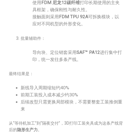
使用
FDM 尼龙12碳纤维
打印长期使用的主夹
具框架，确保刚性与耐久性。
接触面则采用
FDM TPU 92A
可拆换模块，以
应对不同机型的外形变化。
批量辅助件：
导向块、定位销套采用
SAF™ PA12
进行集中打
印，统一发往多条产线。
最终结果是：
新线导入周期缩短约40%
前期工装投入成本减少约30%
后续改型只需更换局部模块，不需要整套工装推倒重
来
从“等待机加工”到“隔夜交付”，3D打印工装夹具成为这条产线背
后的
隐形生产力
。