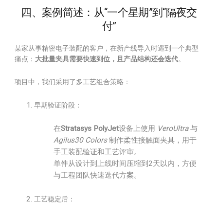
四、案例简述：从“一个星期”到“隔夜交
付”
某家从事精密电子装配的客户，在新产线导入时遇到一个典型
痛点：
大批量夹具需要快速到位，且产品结构还会迭代
。
项目中，我们采用了多工艺组合策略：
早期验证阶段：
在
Stratasys PolyJet
设备上使用
VeroUltra
与
Agilus30 Colors
制作柔性接触面夹具，用于
手工装配验证和工艺评审。
单件从设计到上线时间压缩到2天以内，方便
与工程团队快速迭代方案。
工艺稳定后：