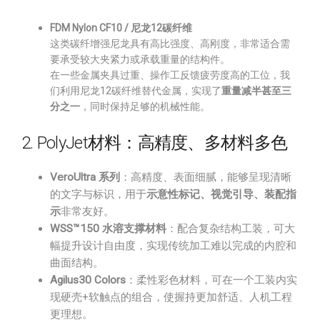
FDM Nylon CF10 / 尼龙12碳纤维
这类碳纤增强尼龙具有高比强度、高刚度，非常适合需
要承受较大夹紧力或承载重量的结构件。
在一些金属夹具过重、操作工反馈疲劳度高的工位，我
们利用尼龙12碳纤维替代金属，实现了
重量减半甚至三
分之一
，同时保持足够的机械性能。
2. PolyJet材料：高精度、多材料多色
VeroUltra 系列
：高精度、表面细腻，能够呈现清晰
的文字与标识，用于
示意性标记、视觉引导、装配指
示
非常友好。
WSS™150 水溶支撑材料
：配合复杂结构工装，可大
幅提升设计自由度，实现传统加工难以完成的内腔和
曲面结构。
Agilus30 Colors
：柔性彩色材料，可在一个工装内实
现硬壳+软触点的组合，使握持更加舒适、人机工程
更理想。