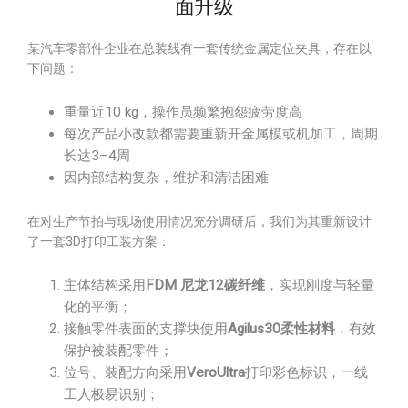
面升级
某汽车零部件企业在总装线有一套传统金属定位夹具，存在以
下问题：
重量近10 kg，操作员频繁抱怨疲劳度高
每次产品小改款都需要重新开金属模或机加工，周期
长达3–4周
因内部结构复杂，维护和清洁困难
在对生产节拍与现场使用情况充分调研后，我们为其重新设计
了一套3D打印工装方案：
主体结构采用
FDM 尼龙12碳纤维
，实现刚度与轻量
化的平衡；
接触零件表面的支撑块使用
Agilus30柔性材料
，有效
保护被装配零件；
位号、装配方向采用
VeroUltra
打印彩色标识，一线
工人极易识别；