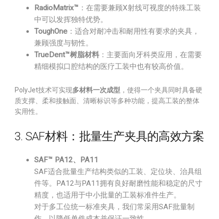
RadioMatrix™
：在需要兼顾X射线可视度的特殊工装
中可以发挥独特优势。
ToughOne
：适合对耐冲击和耐用性有要求的夹具，
兼顾强度与韧性。
TrueDent™树脂材料
：主要面向牙科类应用，在需要
精细模拟口腔结构的医疗工装中也有较高价值。
PolyJet技术可实现
多材料一次成型
，使得一个夹具同时具备硬
质支撑、柔和接触面、清晰标识等多种功能，提高工装的整体
实用性。
3. SAF材料：批量生产夹具的高效方案
SAF™ PA12、PA11
SAF适合批量生产结构类似的工装、定位块、治具组
件等。PA12与PA11拥有良好耐磨性能和稳定的尺寸
精度，也适用于中小批量的工装标准件生产。
对于多工位统一标准夹具，我们常采用SAF批量制
作，以降低单件成本并保证一致性。