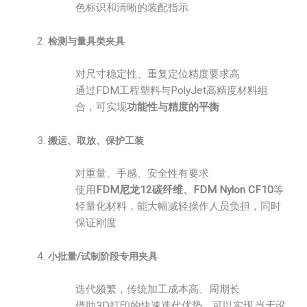
色标识和清晰的装配指示
检测与量具类夹具
对尺寸稳定性、重复定位精度要求高
通过FDM工程塑料与PolyJet高精度材料组
合，可实现
功能性与精度的平衡
搬运、取放、保护工装
对重量、手感、安全性有要求
使用
FDM尼龙12碳纤维、FDM Nylon CF10
等
轻量化材料，能大幅减轻操作人员负担，同时
保证刚度
小批量/试制阶段专用夹具
迭代频繁，传统加工成本高、周期长
借助3D打印的快速迭代优势，可以实现
当天设