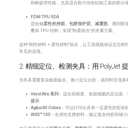
和耐疲劳性能，尤其适合取代传统铝制工装的部分
FDM TPU 92A
适合做
柔性夹持面、包胶保护层、减震垫
。遇到喷
叠加 TPU 结构，实现“刚柔组合”的夹紧方案。
这种“刚性材料 + 柔性材料”组合，让工装既能保证定
常见的选项。
2. 精细定位、检测夹具：用 PolyJe
当夹具需要复杂曲面贴合、微小定位台阶，或同时呈现多
VeroUltra 系列
：适合高精度、表面细腻的定位面、
提示
。
Agilus30 Colors
：可以打印出具有一定柔性的彩色
WSS™150
：水溶性支撑材料，能让复杂内腔和细小