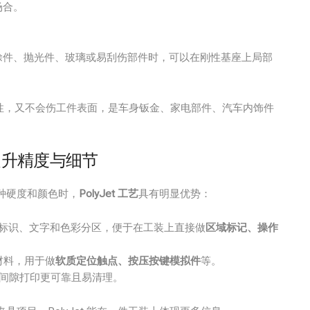
场合。
涂件、抛光件、玻璃或易刮伤部件时，可以在刚性基座上局部
位刚性，又不会伤工件表面，是车身钣金、家电部件、汽车内饰件
t 提升精度与细节
种硬度和颜色时，
PolyJet 工艺
具有明显优势：
标识、文字和色彩分区，便于在工装上直接做
区域标记、操作
材料，用于做
软质定位触点、按压按键模拟件
等。
间隙打印更可靠且易清理。