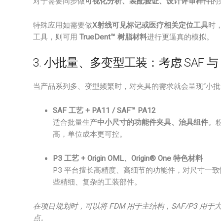
对于需要同步做
可视化分析、装配验证、设计评审样件
的
特殊应用如需要做
X射线可见标记或医疗相关定位工具
时
工具，则可用
TrueDent™ 树脂材料
进行更逼真的模拟。
3. 小批量、多变型工装：考虑 SAF 与
当产品系列多、变型频繁时，对夹具的需求就会呈现“小批
SAF 工艺 + PA11 / SAF™ PA12
适合批量生产
中小尺寸的功能件夹具、治具组件
。
高，单位成本更可控。
P3 工艺 + Origin OML、Origin® One 特色材料
P3 平台擅长高精度、高细节的功能件，对尺寸一
些精细、复杂的工装部件。
在项目规划时，可以将 FDM 用于主结构，SAF/P3 
点。