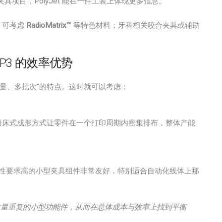
夹具项目，PolyJet 能在一件工装上体现更多信息。
，可考虑
RadioMatrix™
等特色材料；牙科相关咬合夹具或辅助
 P3 的效率优势
量、多批次”的特点。这时就可以考虑：
粉床式成形方式让零件在一个打印周期内密集排布，整体产能
致性要求高的小型夹具组件非常友好，特别适合自动化线体上那
用于大量重复的小型功能件，从而在总体成本与效率上找到平衡