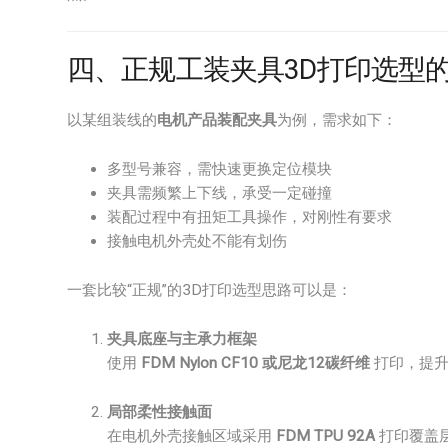
四、正规工装夹具3D打印选型
以某组装线的
电机产品装配夹具
为例，需求如下：
多型号兼容，需快速更换定位模块
夹具需频繁上下线，承受一定碰撞
装配过程中有扭矩工具操作，对刚性有要求
接触电机外壳处不能有划伤
一套比较“正规”的3D打印选型思路可以是：
夹具底座与主承力框架
使用
FDM Nylon CF10 或尼龙12碳纤维
打印，提升
局部柔性接触面
在电机外壳接触区域采用
FDM TPU 92A
打印覆盖层，