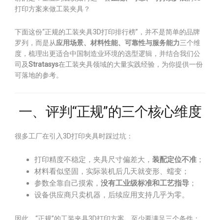
打印方案来做工装夹具？
下面这份“正规的工装夹具3D打印排行榜”，并不是简单的品牌
罗列，而是从
应用场景、材料性能、可靠性与服务能力
三个维
度，梳理出更适合中国制造业环境的选型逻辑，并结合我们公
司及
Stratasys
在工装夹具领域的大量实践经验，为你提供一份
可落地的参考。
一、评判“正规”的三个核心维度
很多工厂在引入3D打印夹具时踩过坑：
打印精度不稳定，夹具尺寸偏差大，
装配定位不准
；
材料看似坚固，实际装机后几天就变形、蠕变；
参数全靠自己摸索，
没有工业级标准和工艺指导
；
设备供应商只卖机器，后续应用支持几乎为零。
因此，“正规”的工装夹具3D打印方案，至少要满足三个条件：