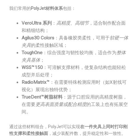
我们常用的
PolyJet材料体系
包括：
VeroUltra 系列
：
高精度、高细节
，适合制作配合面
和精细结构；
Agilus30 Colors
：具备橡胶类柔性，可用于
软硬一体
夹具
的柔性接触区域；
ToughOne
：综合强度与韧性较均衡，适合作为
整体
夹具基体
；
WSS™150
：可溶解支撑材料，使复杂结构也能轻松
成型并后处理；
RadioMatrix™
：在需要特殊检测应用时（如X射线可
视化）展现出独特优势；
TrueDent™树脂材料
：源于口腔应用的高精度树脂，
在需要
更高表面质量或配合精度
的工装上也有拓展空
间。
通过这些材料组合，PolyJet可以实现
在一件夹具上同时打印刚
性支撑和柔性接触面
，减少装配件数，提升稳定性和一致性。