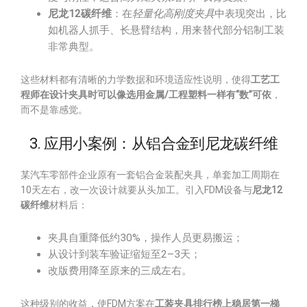
尼龙12碳纤维
：在
轻量化高刚度夹具
中表现突出，比
如机器人抓手、长悬臂结构，用来替代部分铝制工装
非常典型。
这些材料都有清晰的力学数据和环境适应性说明，使得
工艺工
程师在设计夹具时可以像选用金属/工程塑料一样有“数”可依
，
而不是靠感觉。
3. 应用小案例：从铝合金到尼龙碳纤维
某汽车零部件企业原有一套铝合金装配夹具，单套加工周期在
10天左右，改一次设计就要从头加工。引入FDM设备与
尼龙12
碳纤维
材料后：
夹具自重降低约30%，操作人员更易搬运；
从设计到装车验证缩短至2–3天；
改版费用降至原来的三成左右。
这种级别的收益，使FDM方案在
工装夹具排行榜上稳居第一梯