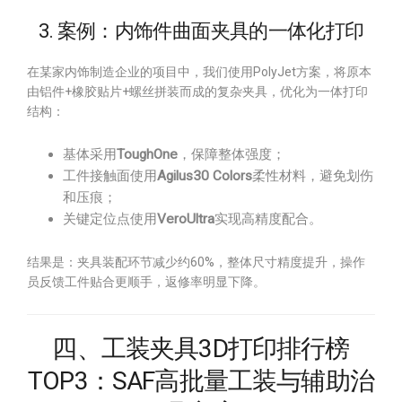
3. 案例：内饰件曲面夹具的一体化打印
在某家内饰制造企业的项目中，我们使用PolyJet方案，将原本
由铝件+橡胶贴片+螺丝拼装而成的复杂夹具，优化为一体打印
结构：
基体采用
ToughOne
，保障整体强度；
工件接触面使用
Agilus30 Colors
柔性材料，避免划伤
和压痕；
关键定位点使用
VeroUltra
实现高精度配合。
结果是：夹具装配环节减少约60%，整体尺寸精度提升，操作
员反馈工件贴合更顺手，返修率明显下降。
四、工装夹具3D打印排行榜
TOP3：SAF高批量工装与辅助治