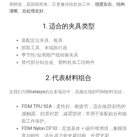
用榜首，原因很简单：它更像传统机加工件，
强度实在、结构
清晰、后处理友好
。
1. 适合的夹具类型
装配定位夹具、检具
抓取工具、末端执行器
季节性/短周期产线转换夹具
替代部分铝合金、塑料机加工结构件
2. 代表材料组合
在我们与
Stratasys
的众多项目中，高频出现的FDM材料包括：
FDM TPU 92A
：柔性好、耐疲劳，适合做
防划伤的
接触面、软质衬垫、减震垫块
，常用于装配贴合和曲
面工件保护。
FDM Nylon CF10
：尼龙基体 + 碳纤维增强，兼顾强
度与刚性，适合
高力矩夹紧结构、长臂支架
。