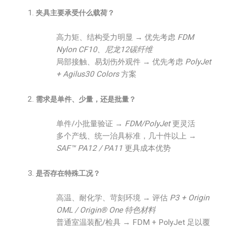
夹具主要承受什么载荷？
高力矩、结构受力明显 → 优先考虑
FDM
Nylon CF10、尼龙12碳纤维
局部接触、易划伤外观件 → 优先考虑
PolyJet
+ Agilus30 Colors
方案
需求是单件、少量，还是批量？
单件/小批量验证 →
FDM/PolyJet
更灵活
多个产线、统一治具标准，几十件以上 →
SAF™ PA12 / PA11
更具成本优势
是否存在特殊工况？
高温、耐化学、苛刻环境 → 评估
P3 + Origin
OML / Origin® One 特色材料
普通室温装配/检具 → FDM + PolyJet 足以覆