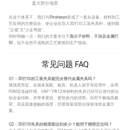
盖大部分场景
在这个体系下，我们与
Stratasys
形成了一套从设备、材料到工
艺应用的完整组合，使企业在导入3D打印工装夹具时，做到既
“正规”又“少走弯路”。
同时明确一点：我们的方案专注于
高分子材料
，
不涉及金属打
印
，也不会把不成熟的工艺硬推到生产现场。
常见问题 FAQ
Q1：3D打印的工装夹具能完全替代金属夹具吗？
视场景而定。在很多装配、检具、机器人抓手等应用中，采用
FDM尼龙碳纤维、SAF™ PA12等材料的夹具已经可以替代部分
铝合金结构，并带来更轻、更快迭代的优势。但对于极端高载
荷、高温直接接触的场景，仍需保留或部分保留传统金属方
案。
Q2：3D打印夹具的精度能达到多少？能用于精密定位吗？