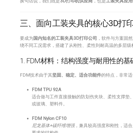
换句话说，我们既是
3D打印机供应商
，也是
工装夹具应用
三、面向工装夹具的核心3D打
要成为
国内知名的工装夹具3D打印公司
，软件与方案固然
绕不同工况需求，搭建了从刚性、柔性到耐高温的多层级
1. FDM材料：结构强度与耐用性的基
FDM技术由于其
坚固、稳定、适合功能件
的特点，非常适
FDM TPU 92A
适合做与工件直接接触的防划伤夹块、柔性支撑垫
或玻璃、塑料件。
FDM Nylon CF10
尼龙基体+碳纤维增强
，兼具较高强度和刚性，适合
要求的结构件。