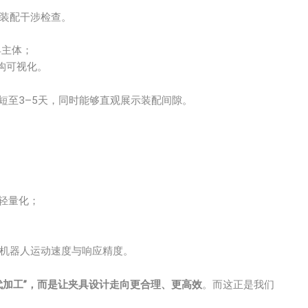
装配干涉检查。
检具主体；
构可视化。
短至3–5天，同时能够直观展示装配间隙。
轻量化；
机器人运动速度与响应精度。
代加工”，而是让夹具设计走向更合理、更高效
。而这正是我们