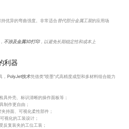
保持优异的弯曲强度。非常适合
替代部分金属工装
的应用场
。
，
不涉及金属3D打印
，以避免长期稳定性和成本上
化的利器
具，
PolyJet技术
凭借类“喷墨”式高精度成型和多材料组合能力
检具外壳、标识清晰的操作面板等；
具制作更自由；
胶夹持面、可视化柔性部件；
线可视化的工装设计；
受反复装夹的工位工装；