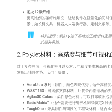
尼龙12碳纤维
更高比例的碳纤维填充，让结构件在轻量化的同时
景，如长臂夹具、机器人末端执行器、定制夹爪等
特别说明：我们专注于高性能工程塑料应用
的额外风险。
2. PolyJet材料：高精度与细节可视
对于复杂曲面、可视化检具以及对尺寸精度要求极高的卡
发挥出独特优势。我们可提供：
VeroUltra 系列
：刚性、颜色表现优秀，适合高精度
WSS™150
：可溶解支撑材料，让复杂内部结构的夹
Agilus30 Colors
：柔性彩色材料，可以打印软质包
RadioMatrix™
：适合需要进行射线检测或特定X射
ToughOne
：兼具刚性与韧性的工程级材料，适合承