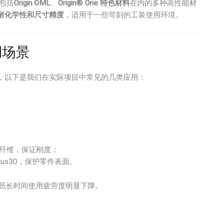
包括
Origin OML
、
Origin® One 特色材料
在内的多种高性能材
耐化学性和尺寸精度
，适用于一些苛刻的工装使用环境。
用场景
象，以下是我们在实际项目中常见的几类应用：
12碳纤维，保证刚度；
Agilus30，保护零件表面。
作员长时间使用疲劳度明显下降。