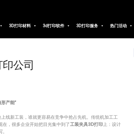
3D打印材料
3d打印软件
3D打印服务
热门活动
打印公司
形产能”
快上线新工装，谁就更容易在竞争中抢占先机。传统机加工工
现在，很多企业开始把目光集中到了
工装夹具3D打印
上：设计
写。