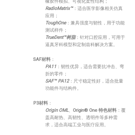
橡胶件模拟、可视化柔性结构；
RadioMatrix™
：适合医学影像相关仿真
应用；
ToughOne
：兼具强度与韧性，用于功能
测试样件；
TrueDent™树脂
：针对口腔应用，可用于
逼真牙科模型和定制齿科解决方案。
SAF材料
：
PA11
：韧性优异，适合需要抗冲击、弯
折的零件；
SAF™ PA12
：尺寸稳定性好，适合批量
功能件与结构件。
P3材料
：
Origin OML
、
Origin® One 特色材料
：覆
盖高耐热、高韧性、透明件等多种需
求，适合高端工业与医疗应用。