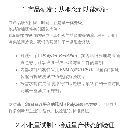
1. 产品研发：从概念到功能验证
在产品研发阶段，时间往往是
第一优先级
。
以某智能硬件初创团队为例：
他们需要在两周内完成一套外观与功能兼备的演示样机，用于
与渠道商洽谈。我们为其设计了一条组合路线：
外观件采用
PolyJet VeroUltra
，实现精细纹理与高逼
真色彩，让客户几乎看不出与量产件的差别；
内部功能结构件采用
FDM Nylon CF10
，确保在多轮
装配与拆解测试中依然保持强度；
按需求提供局部喷漆与丝印处理，最终在约一周时间
完成一整套展示样机。
这类基于
Stratasys平台的FDM + PolyJet组合方案
，已经成为
许多创新型企业“快迭代、快验证”的标准做法。
2. 小批量试制：接近量产状态的验证