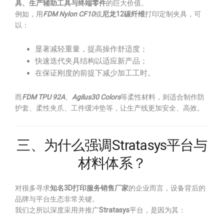
具、生产辅助工具与终端零件
的巨大价值。
例如，用
FDM Nylon CF10
或
尼龙12碳纤维
打印定制夹具，可
以：
显著减轻重量，提高操作舒适度；
快速迭代夹具结构以适应新产品；
在保证刚度的前提下减少加工工时。
而
FDM TPU 92A
、
Agilus30 Colors
等柔性材料，则适合制作防
护套、柔性夹爪、工件缓冲垫等，让生产线更加安全、高效。
三、为什么强调Stratasys平台与
材料体系？
对很多寻求
知名3D打印服务销售厂家
的企业而言，设备背后的
品牌与平台生态非常关键。
我们之所以深度采用并推广
Stratasys
平台，是因为其：