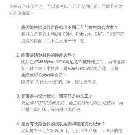
在筛选合作伙伴时，可以参考以下几个实用问题，帮助判断对
方的专业度：
是否能根据项目阶段给出不同工艺与材料组合方案？
看对方是否会主动提到FDM、PolyJet、SAF、P3等不同
用途的搭配，而不是只推一种工艺。
能否讲清楚材料的性能边界？
比如在
FDM Nylon CF10
与
尼龙12碳纤维
之间，为何推荐
某一种？对于柔性件，是
FDM TPU 92A
更合适，还是
Agilus30 Colors
更合适？
能讲清“为什么不选”的厂家，往往更专业。
是否参与设计优化，而不只是纯加工？
真正懂3D打印的服务商，会主动给出结构优化建议
，而
不是照单打印，等问题出现再说。
是否有长期合作的成功案例和稳定交付记录？
尤其是中长期的研发项目、小批量生产项目，考验的是